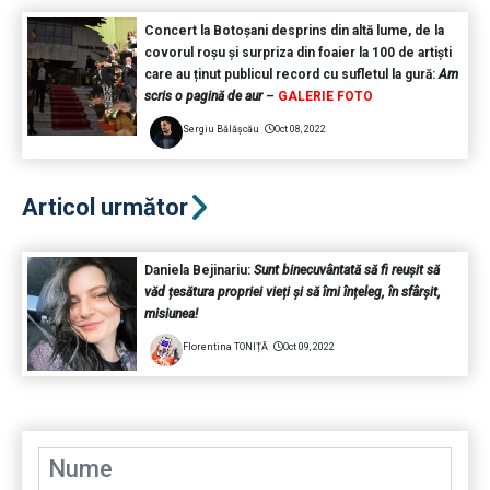
Concert la Botoșani desprins din altă lume, de la
covorul roșu și surpriza din foaier la 100 de artiști
care au ținut publicul record cu sufletul la gură:
Am
scris o pagină de aur
–
GALERIE FOTO
Sergiu Bălășcău
Oct 08, 2022
Articol următor
Daniela Bejinariu:
Sunt binecuvântată să fi reușit să
văd țesătura propriei vieți și să îmi înțeleg, în sfârșit,
misiunea!
Florentina TONIȚĂ
Oct 09, 2022