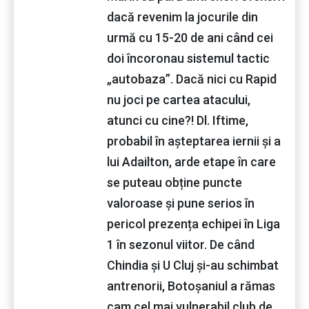
dacă revenim la jocurile din
urmă cu 15-20 de ani când cei
doi încoronau sistemul tactic
„autobaza”. Dacă nici cu Rapid
nu joci pe cartea atacului,
atunci cu cine?! Dl. Iftime,
probabil în așteptarea iernii și a
lui Adailton, arde etape în care
se puteau obține puncte
valoroase și pune serios în
pericol prezența echipei în Liga
1 în sezonul viitor. De când
Chindia și U Cluj și-au schimbat
antrenorii, Botoșaniul a rămas
cam cel mai vulnerabil club de