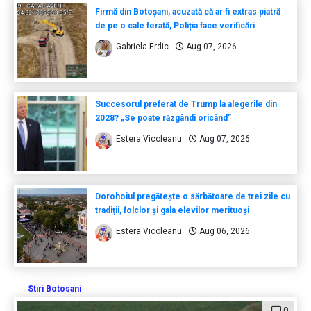
Firmă din Botoșani, acuzată că ar fi extras piatră
de pe o cale ferată, Poliția face verificări
Gabriela Erdic
Aug 07, 2026
Succesorul preferat de Trump la alegerile din
2028? „Se poate răzgândi oricând”
Estera Vicoleanu
Aug 07, 2026
Dorohoiul pregătește o sărbătoare de trei zile cu
tradiții, folclor și gala elevilor merituoși
Estera Vicoleanu
Aug 06, 2026
Stiri Botosani
0