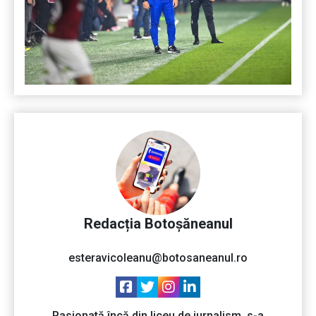
Redacția Botoșăneanul
esteravicoleanu@botosaneanul.ro
Pasionată încă din liceu de jurnalism, s-a