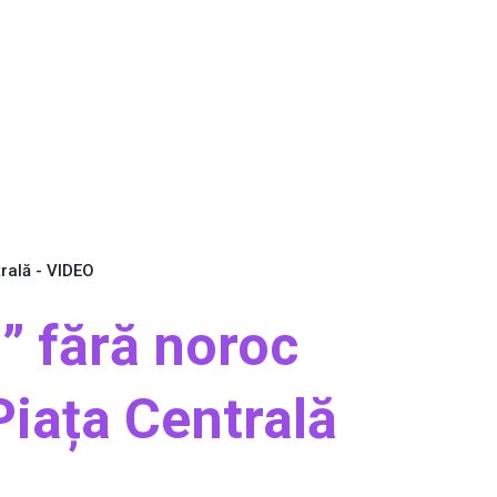
trală - VIDEO
” fără noroc
 Piața Centrală