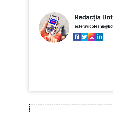
Redacția Bo
esteravicoleanu@bo