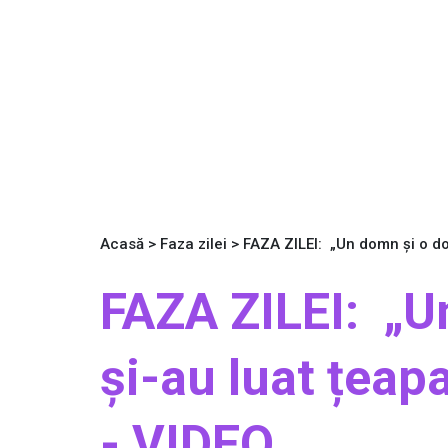
Acasă
>
Faza zilei
>
FAZA ZILEI: „Un domn și o doa
FAZA ZILEI: „U
și-au luat țeapa
- VIDEO