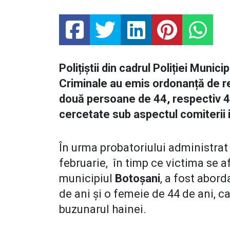
Polițiștii din cadrul Poliției Munici
Criminale au emis ordonanță de r
două persoane de 44, respectiv 46
cercetate sub aspectul comiterii in
În urma probatoriului administrat s
februarie, în timp ce victima se a
municipiul
Botoșani
, a fost abor
de ani și o femeie de 44 de ani, c
buzunarul hainei.