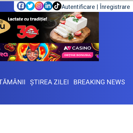
Autentificare
|
Înregistrare
TĂMÂNII
ŞTIREA ZILEI
BREAKING NEWS