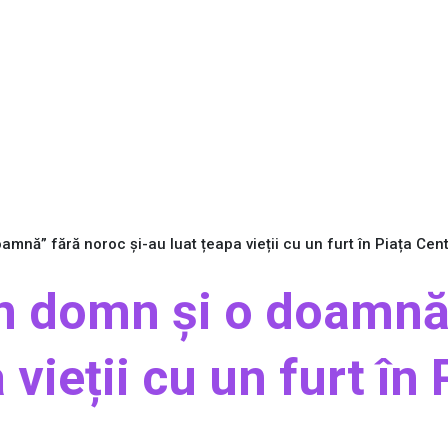
mnă” fără noroc și-au luat țeapa vieții cu un furt în Piața Cen
n domn și o doamnă
 vieții cu un furt în