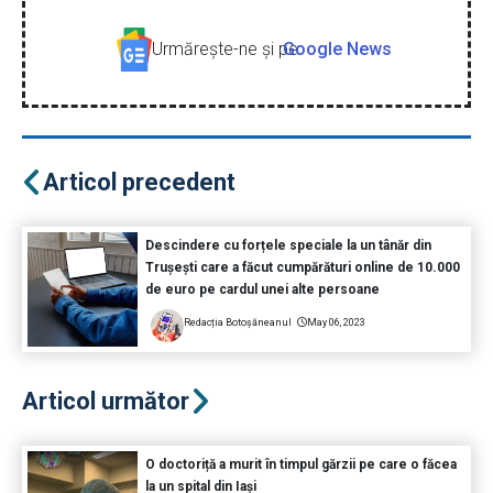
Urmăreşte-ne şi pe
Google News
Articol precedent
Descindere cu forțele speciale la un tânăr din
Trușești care a făcut cumpărături online de 10.000
de euro pe cardul unei alte persoane
Redacția Botoșăneanul
May 06, 2023
Articol următor
O doctoriță a murit în timpul gărzii pe care o făcea
la un spital din Iași