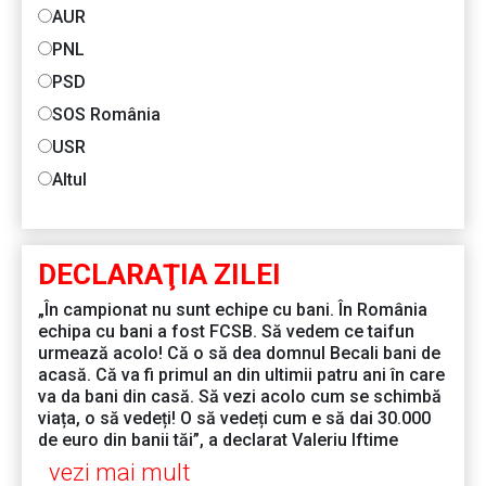
AUR
PNL
PSD
SOS România
USR
Altul
DECLARAŢIA ZILEI
„În campionat nu sunt echipe cu bani. În România
echipa cu bani a fost FCSB. Să vedem ce taifun
urmează acolo! Că o să dea domnul Becali bani de
acasă. Că va fi primul an din ultimii patru ani în care
va da bani din casă. Să vezi acolo cum se schimbă
viața, o să vedeți! O să vedeți cum e să dai 30.000
de euro din banii tăi”, a declarat Valeriu Iftime
vezi mai mult