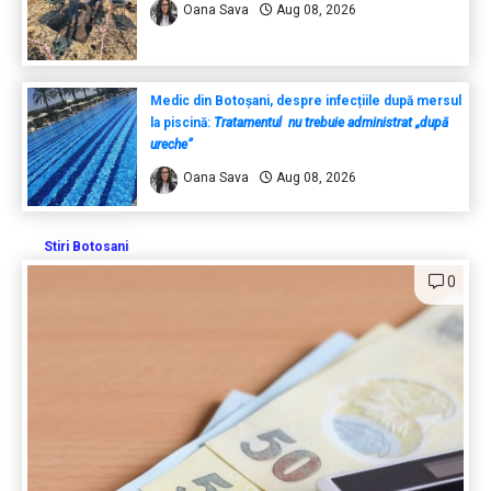
Oana Sava
Aug 08, 2026
Medic din Botoșani, despre infecțiile după mersul
la piscină:
Tratamentul nu trebuie administrat „după
ureche”
Oana Sava
Aug 08, 2026
Stiri Botosani
0