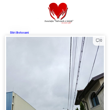
Stiri Botosani
0