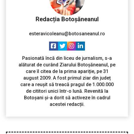
Redacția Botoșăneanul
esteravicoleanu@botosaneanul.ro
Pasionată încă din liceu de jurnalism, s-a
alăturat de curând Ziarului Botoșăneanul, pe
care îl citea de la prima apariție, pe 31
august 2009. A fost primul ziar din județ
care a reușit să treacă pragul de 1.000.000
de cititori unici într-o lună. Revenită la
Botoșani și-a dorit să activeze în cadrul
acestei redacții.