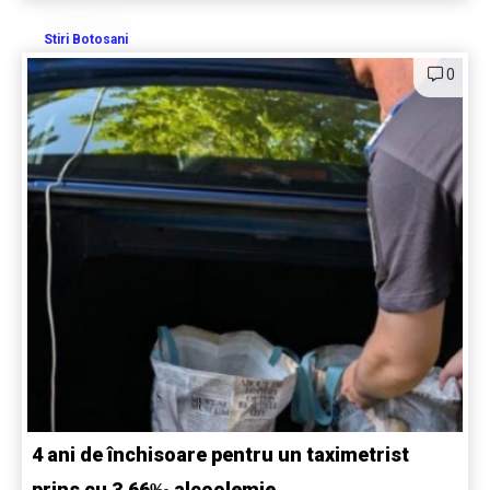
Stiri Botosani
0
4 ani de închisoare pentru un taximetrist
prins cu 3,66‰ alcoolemie