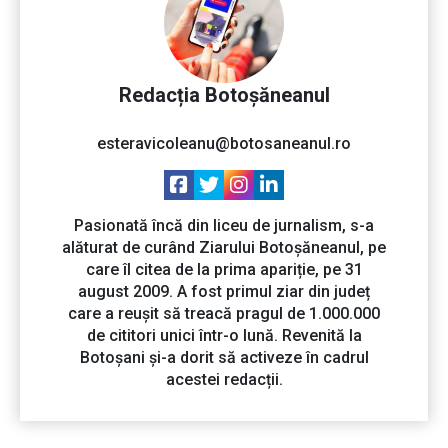
Redacția Botoșăneanul
esteravicoleanu@botosaneanul.ro
Pasionată încă din liceu de jurnalism, s-a
alăturat de curând Ziarului Botoșăneanul, pe
care îl citea de la prima apariție, pe 31
august 2009. A fost primul ziar din județ
care a reușit să treacă pragul de 1.000.000
de cititori unici într-o lună. Revenită la
Botoșani și-a dorit să activeze în cadrul
acestei redacții.