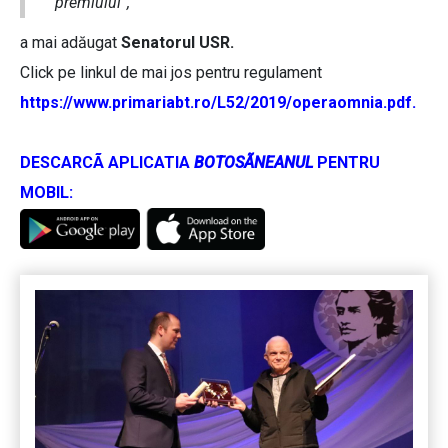
premiului”,
a mai adăugat
Senatorul USR.
Click pe linkul de mai jos pentru regulament
https://www.primariabt.ro/L52/2019/operaomnia.pdf.
DESCARCÃ APLICATIA
BOTOSÃNEANUL
PENTRU
MOBIL: