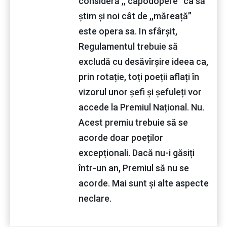
consideră ,, capodopere” ca să
știm și noi cât de ,,măreață”
este opera sa. In sfârșit,
Regulamentul trebuie să
excludă cu desăvîrșire ideea ca,
prin rotație, toți poeții aflați în
vizorul unor șefi și șefuleți vor
accede la Premiul Național. Nu.
Acest premiu trebuie să se
acorde doar poeților
excepționali. Dacă nu-i găsiți
într-un an, Premiul să nu se
acorde. Mai sunt și alte aspecte
neclare.