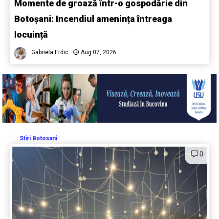
Momente de groază într-o gospodărie din
Botoșani: Incendiul amenința întreaga
locuință
Gabriela Erdic
Aug 07, 2026
Stiri Botosani
0