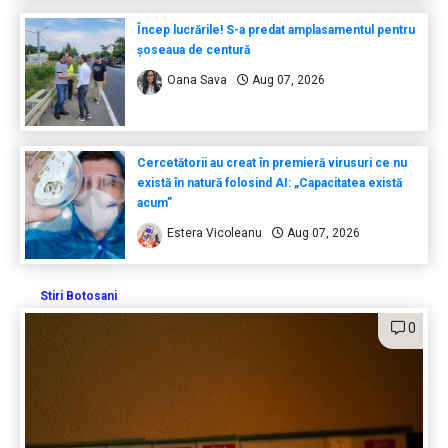
Încep lucrările! S-a predat amplasamentul pentru
șoseaua de centură
Oana Sava
Aug 07, 2026
Cercetătorii au creat în premieră virusuri ce nu
există în natură folosind AI: „Capacitatea există
acum”
Estera Vicoleanu
Aug 07, 2026
Stiri Botosani
0