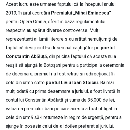
Acest lucru este urmarea faptului că la începutul anului
2019, în jurul acordării
Premiului „Mihai Eminescu”
pentru Opera Omnia, oferit în baza regulamentului
respectiv, au apărut diverse controverse. Mulți
reprezentanți ai lumii literare s-au arătat nemulțumiți de
faptul că deși juriul l-a desemnat câștigător pe
poetul
Constantin Abăluță
, din pricina faptului că acesta nu a
reușit să ajungă la Botoșani pentru a participa la ceremonia
de decernare, premiul i-a fost retras și redirecționat în
cele din urmă către
poetul Liviu Ioan Stoiciu.
Ba mai
mult, odată cu prima desemnare a juriului, a fost livrată în
contul lui Constantin Abăluță și suma de 35.000 de lei,
valoarea premiului, bani pe care acesta a fost obligat în
cele din urmă să-i returneze în regim de urgență, pentru a
ajunge în posesia celui de-al doilea preferat al juriului.