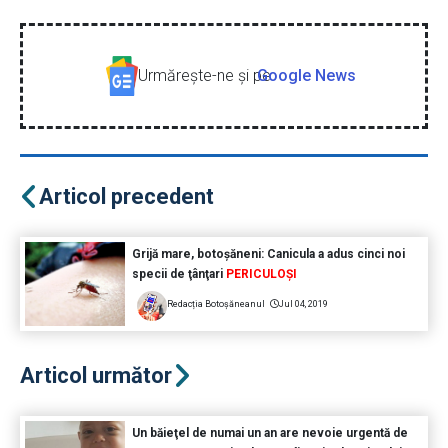
Urmăreşte-ne şi pe
Google News
Articol precedent
Grijă mare, botoşăneni: Canicula a adus cinci noi
specii de ţânţari
PERICULOŞI
Redacția Botoșăneanul
Jul 04, 2019
Articol următor
Un băieţel de numai un an are nevoie urgentă de