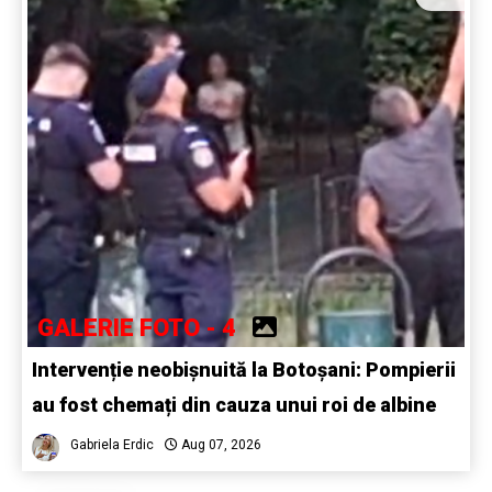
GALERIE FOTO - 4
Intervenție neobișnuită la Botoșani: Pompierii
au fost chemați din cauza unui roi de albine
Gabriela Erdic
Aug 07, 2026