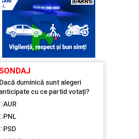
SONDAJ
Dacă duminică sunt alegeri
anticipate cu ce partid votați?
AUR
PNL
PSD