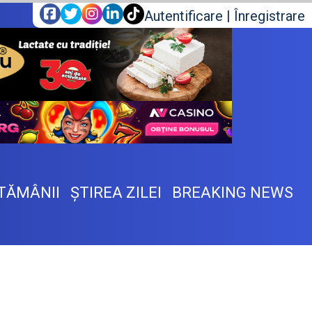
Autentificare
|
Înregistrare
TĂMÂNII
ŞTIREA ZILEI
BREAKING NEWS