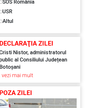
SOS România
USR
Altul
DECLARAŢIA ZILEI
Cristi Nistor, administratorul
public al Consiliului Județean
Botoșani
vezi mai mult
POZA ZILEI