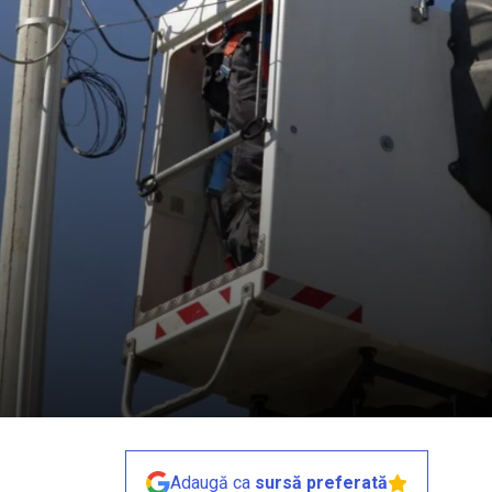
Adaugă ca
sursă preferată