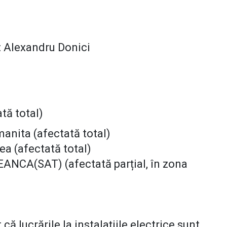
: Alexandru Donici
tă total)
manita (afectată total)
ea (afectată total)
ANCA(SAT) (afectată parțial, în zona
că lucrările la instalațiile electrice sunt