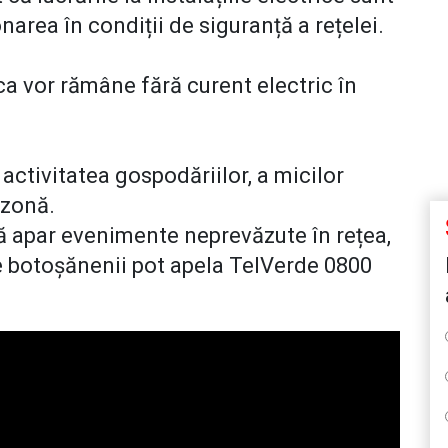
area în condiții de siguranță a rețelei.
nca vor rămâne fără curent electric în
 activitatea gospodăriilor, a micilor
n zonă.
ă apar evenimente neprevăzute în rețea,
e botoșănenii pot apela TelVerde 0800