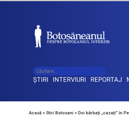
ŞTIRI
INTERVIURI
REPORTAJ
Acasă
>
Stiri Botosani
>
Doi bărbați „cazați” în 