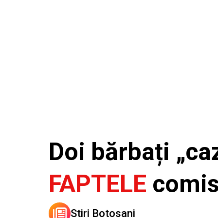
Doi bărbați „ca
FAPTELE
comi
Stiri Botosani