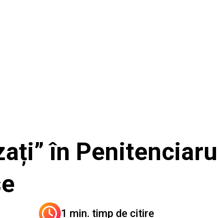
zați” în Penitenciaru
se
1 min. timp de citire