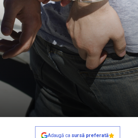
Adaugă ca
sursă preferată