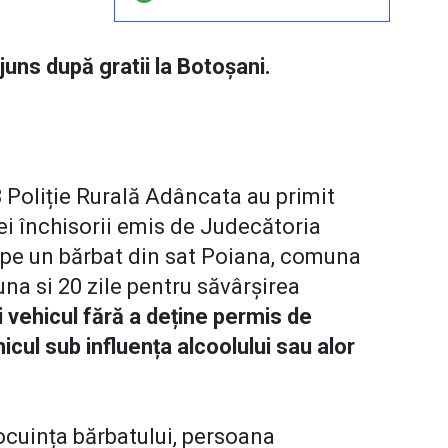
ajuns după gratii la Botoșani.
i 8 Poliție Rurală Adâncata au primit
i închisorii emis de Judecătoria
 pe un bărbat din sat Poiana, comuna
una si 20 zile pentru săvârșirea
 vehicul fără a deține permis de
cul sub influența alcoolului sau alor
 locuința bărbatului, persoana