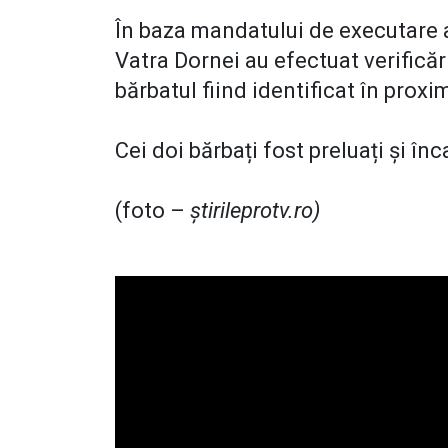
În baza mandatului de executare a 
Vatra Dornei au efectuat verifică
bărbatul fiind identificat în proxi
Cei doi bărbați fost preluați și înc
(foto –
știrileprotv.ro)