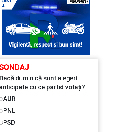
SONDAJ
Dacă duminică sunt alegeri
anticipate cu ce partid votați?
AUR
PNL
PSD