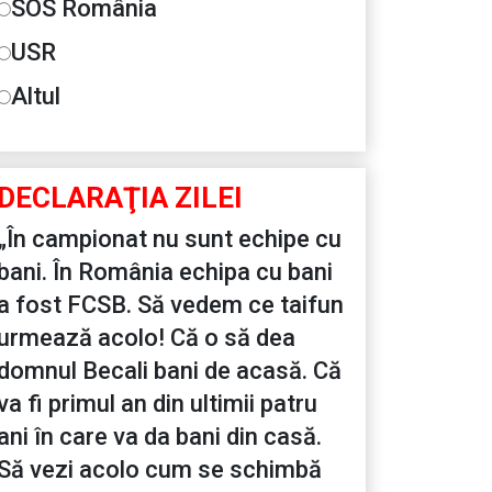
SOS România
USR
Altul
DECLARAŢIA ZILEI
„În campionat nu sunt echipe cu
bani. În România echipa cu bani
a fost FCSB. Să vedem ce taifun
urmează acolo! Că o să dea
domnul Becali bani de acasă. Că
va fi primul an din ultimii patru
ani în care va da bani din casă.
Să vezi acolo cum se schimbă