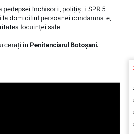
pedepsei închisorii, polițiștii SPR 5
ri la domiciliul persoanei condamnate,
mitatea locuinței sale.
arcerați în
Penitenciarul Botoșani.