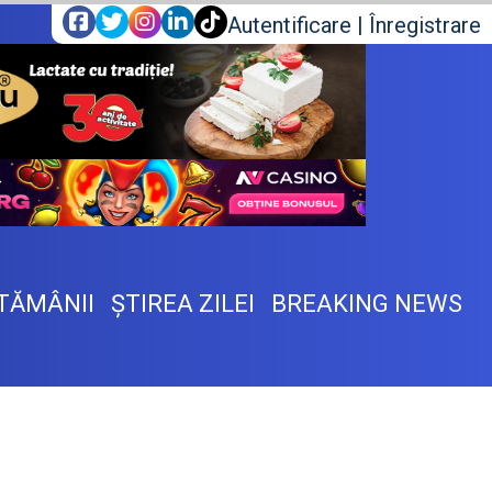
Autentificare
|
Înregistrare
TĂMÂNII
ŞTIREA ZILEI
BREAKING NEWS