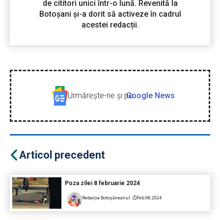
de cititori unici într-o lună. Revenită la
Botoșani și-a dorit să activeze în cadrul
acestei redacții.
Urmăreşte-ne şi pe
Google News
Articol precedent
Poza zilei 8 februarie 2024
Redacția Botoșăneanul
Feb 08, 2024