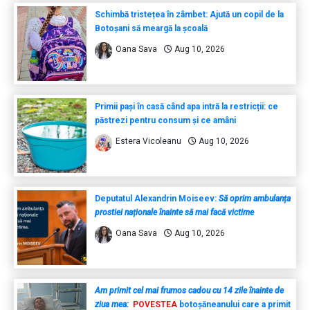
Schimbă tristețea în zâmbet: Ajută un copil de la
Botoșani să meargă la școală
Oana Sava
Aug 10, 2026
Primii pași în casă când apa intră la restricții: ce
păstrezi pentru consum și ce amâni
Estera Vicoleanu
Aug 10, 2026
Deputatul Alexandrin Moiseev:
Să oprim ambulanța
prostiei naționale înainte să mai facă victime
Oana Sava
Aug 10, 2026
Am primit cel mai frumos cadou cu 14 zile înainte de
ziua mea:
POVESTEA
botoșăneanului care a primit