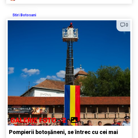
Stiri Botosani
0
GALERIE FOTO - 2
Pompierii botoșăneni, se întrec cu cei mai