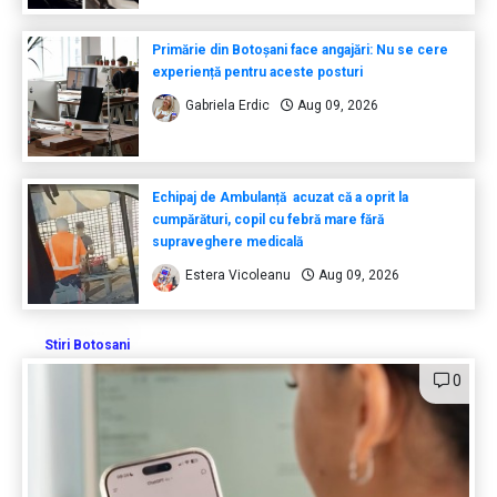
Primărie din Botoșani face angajări: Nu se cere
experiență pentru aceste posturi
Gabriela Erdic
Aug 09, 2026
Echipaj de Ambulanță acuzat că a oprit la
cumpărături, copil cu febră mare fără
supraveghere medicală
Estera Vicoleanu
Aug 09, 2026
Stiri Botosani
0