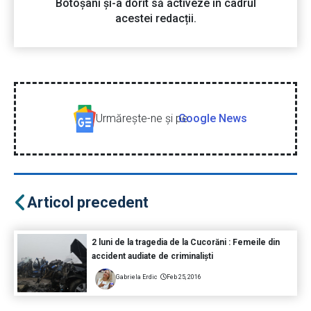
Botoșani și-a dorit să activeze în cadrul
acestei redacții.
Urmăreşte-ne şi pe
Google News
Articol precedent
2 luni de la tragedia de la Cucorăni : Femeile din
accident audiate de criminaliști
Gabriela Erdic
Feb 25, 2016