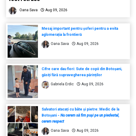
Oana Sava
Aug 09, 2026
Mesaj important pentru șoferi pentru a evita
aglomerația la frontieră
Oana Sava
Aug 09, 2026
Cifre care dau fiori: Sute de copii din Botoșani,
găsiți fără supravegherea părinților
Gabriela Erdic
Aug 09, 2026
Salvatori atacați cu bâte și pietre: Medic de la
Botoșani
-
Nu cerem să fim puși pe un piedestal,
cerem respect
Oana Sava
Aug 09, 2026