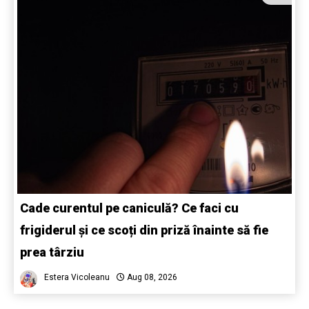
Cade curentul pe caniculă? Ce faci cu
frigiderul și ce scoți din priză înainte să fie
prea târziu
Estera Vicoleanu
Aug 08, 2026