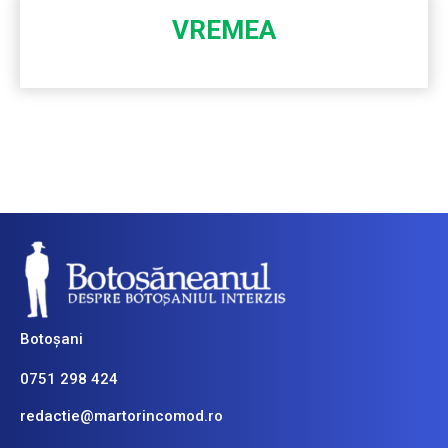
VREMEA
Botoșani
0751 298 424
redactie@martorincomod.ro