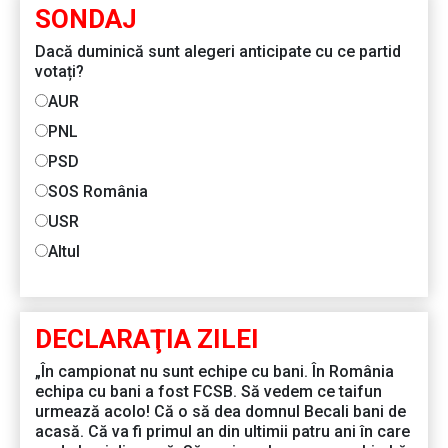
SONDAJ
Dacă duminică sunt alegeri anticipate cu ce partid
votați?
AUR
PNL
PSD
SOS România
USR
Altul
DECLARAŢIA ZILEI
„În campionat nu sunt echipe cu bani. În România
echipa cu bani a fost FCSB. Să vedem ce taifun
urmează acolo! Că o să dea domnul Becali bani de
acasă. Că va fi primul an din ultimii patru ani în care