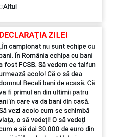
Altul
DECLARAŢIA ZILEI
„În campionat nu sunt echipe cu
bani. În România echipa cu bani
a fost FCSB. Să vedem ce taifun
urmează acolo! Că o să dea
domnul Becali bani de acasă. Că
va fi primul an din ultimii patru
ani în care va da bani din casă.
Să vezi acolo cum se schimbă
viața, o să vedeți! O să vedeți
cum e să dai 30.000 de euro din