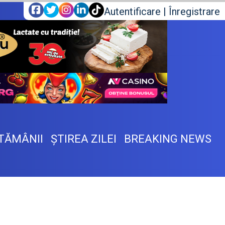
Autentificare
|
Înregistrare
TĂMÂNII
ŞTIREA ZILEI
BREAKING NEWS