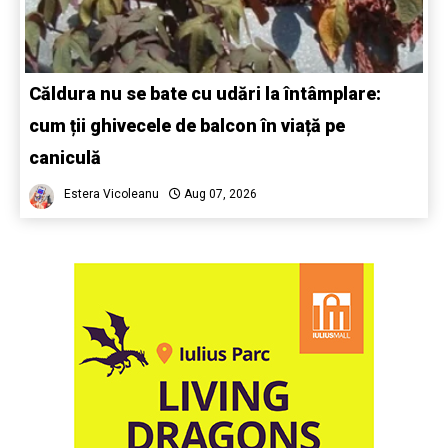
Căldura nu se bate cu udări la întâmplare:
cum ții ghivecele de balcon în viață pe
caniculă
Estera Vicoleanu
Aug 07, 2026