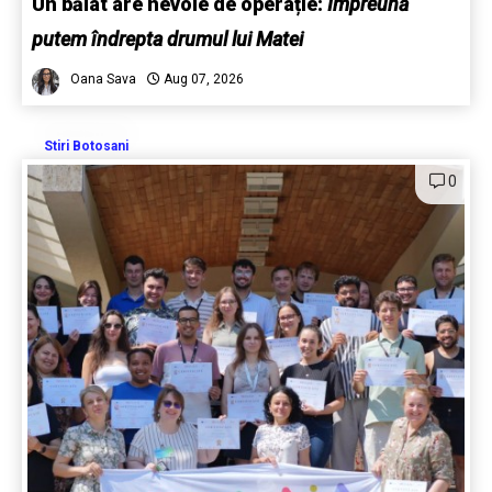
Un băiat are nevoie de operație:
Împreună
putem îndrepta drumul lui Matei
Oana Sava
Aug 07, 2026
Stiri Botosani
0