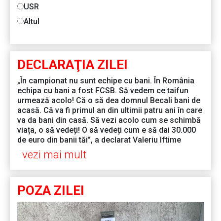
USR
Altul
DECLARAŢIA ZILEI
„În campionat nu sunt echipe cu bani. În România
echipa cu bani a fost FCSB. Să vedem ce taifun
urmează acolo! Că o să dea domnul Becali bani de
acasă. Că va fi primul an din ultimii patru ani în care
va da bani din casă. Să vezi acolo cum se schimbă
viața, o să vedeți! O să vedeți cum e să dai 30.000
de euro din banii tăi”, a declarat Valeriu Iftime
vezi mai mult
POZA ZILEI