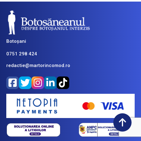
Botoșani
0751 298 424
redactie@martorincomod.ro