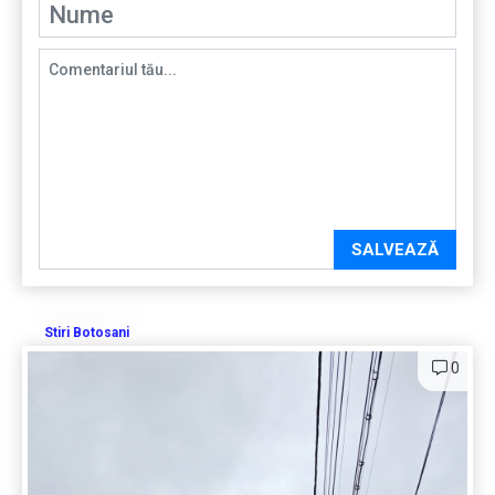
SALVEAZĂ
Stiri Botosani
0