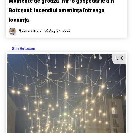
Momente de groază într-o gospodărie din
Botoșani: Incendiul amenința întreaga
locuință
Gabriela Erdic
Aug 07, 2026
Stiri Botosani
0