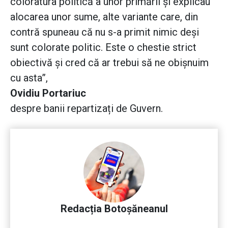
coloratura politică a unor primării și explicau
alocarea unor sume, alte variante care, din
contră spuneau că nu s-a primit nimic deși
sunt colorate politic. Este o chestie strict
obiectivă și cred că ar trebui să ne obișnuim
cu asta”,
Ovidiu Portariuc
despre banii repartizați de Guvern.
Redacția Botoșăneanul