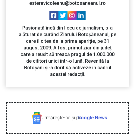
esteravicoleanu@botosaneanul.ro
Pasionată încă din liceu de jurnalism, s-a
alăturat de curând Ziarului Botoșăneanul, pe
care îl citea de la prima apariție, pe 31
august 2009. A fost primul ziar din județ
care a reușit să treacă pragul de 1.000.000
de cititori unici într-o lună. Revenită la
Botoșani și-a dorit să activeze în cadrul
acestei redacții.
Urmăreşte-ne şi pe
Google News