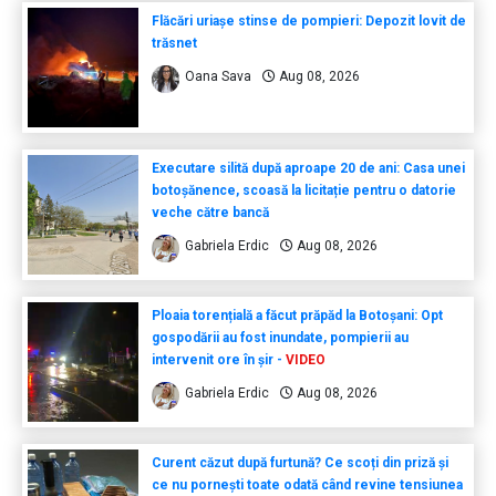
Flăcări uriașe stinse de pompieri: Depozit lovit de
trăsnet
Oana Sava
Aug 08, 2026
Executare silită după aproape 20 de ani: Casa unei
botoșănence, scoasă la licitație pentru o datorie
veche către bancă
Gabriela Erdic
Aug 08, 2026
Ploaia torențială a făcut prăpăd la Botoșani: Opt
gospodării au fost inundate, pompierii au
intervenit ore în șir -
VIDEO
Gabriela Erdic
Aug 08, 2026
Curent căzut după furtună? Ce scoți din priză și
ce nu pornești toate odată când revine tensiunea