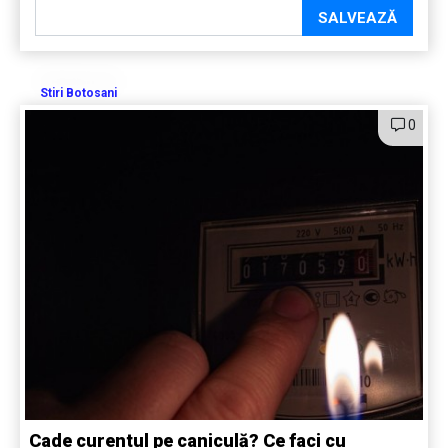
SALVEAZĂ
Stiri Botosani
0
Cade curentul pe caniculă? Ce faci cu