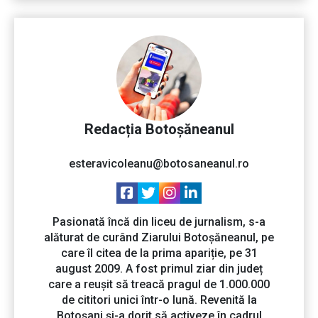
Redacția Botoșăneanul
esteravicoleanu@botosaneanul.ro
Pasionată încă din liceu de jurnalism, s-a
alăturat de curând Ziarului Botoșăneanul, pe
care îl citea de la prima apariție, pe 31
august 2009. A fost primul ziar din județ
care a reușit să treacă pragul de 1.000.000
de cititori unici într-o lună. Revenită la
Botoșani și-a dorit să activeze în cadrul