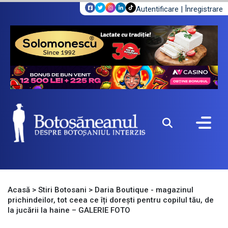
Autentificare
|
Înregistrare
Acasă
>
Stiri Botosani
>
Daria Boutique - magazinul
prichindeilor, tot ceea ce îți dorești pentru copilul tău, de
la jucării la haine – GALERIE FOTO