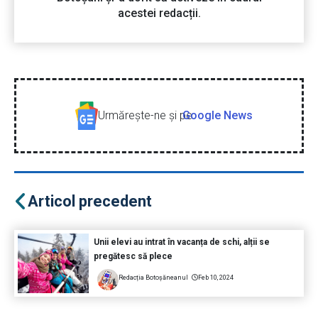
acestei redacții.
Urmăreşte-ne şi pe
Google News
Articol precedent
Unii elevi au intrat în vacanța de schi, alții se
pregătesc să plece
Redacția Botoșăneanul
Feb 10, 2024