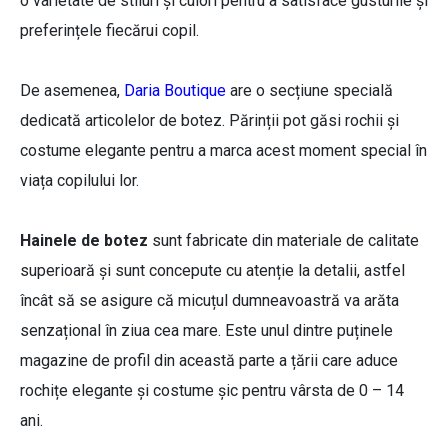
o varietate de stiluri și culori pentru a satisface gusturile și
preferințele fiecărui copil.
De asemenea,
Daria Boutique
are o secțiune specială
dedicată articolelor de botez. Părinții pot găsi rochii și
costume elegante pentru a marca acest moment special în
viața copilului lor.
Hainele de botez
sunt fabricate din materiale de calitate
superioară și sunt concepute cu atenție la detalii, astfel
încât să se asigure că micuțul dumneavoastră va arăta
senzațional în ziua cea mare. Este unul dintre puținele
magazine de profil din această parte a țării care aduce
rochițe elegante și costume șic pentru vârsta de 0 – 14
ani.