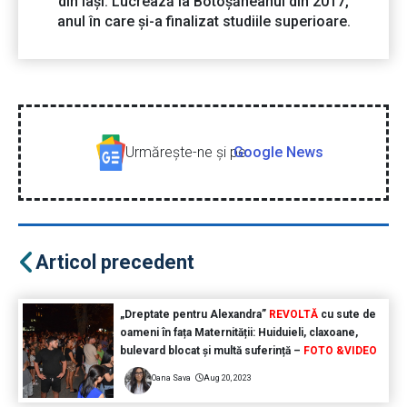
din Iași. Lucrează la Botoșăneanul din 2017,
anul în care și-a finalizat studiile superioare.
Urmăreşte-ne şi pe
Google News
Articol precedent
„Dreptate pentru Alexandra”
REVOLTĂ
cu sute de
oameni în fața Maternității: Huiduieli, claxoane,
bulevard blocat și multă suferință –
FOTO &VIDEO
Oana Sava
Aug 20, 2023