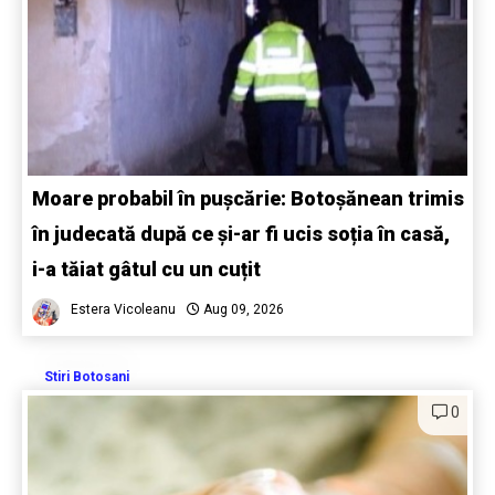
Moare probabil în pușcărie: Botoșănean trimis
în judecată după ce și-ar fi ucis soția în casă,
i-a tăiat gâtul cu un cuțit
Estera Vicoleanu
Aug 09, 2026
Stiri Botosani
0