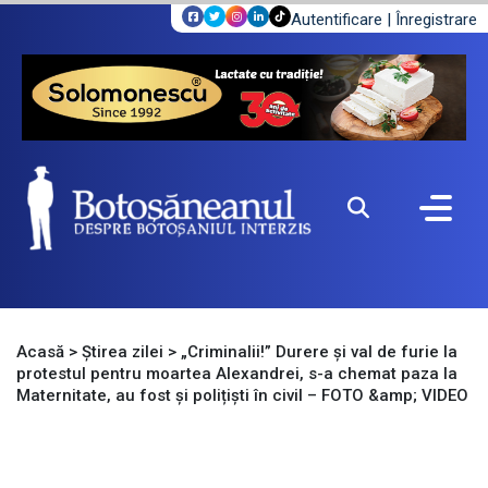
Autentificare
|
Înregistrare
Acasă
>
Știrea zilei
>
„Criminalii!” Durere și val de furie la
protestul pentru moartea Alexandrei, s-a chemat paza la
Maternitate, au fost și polițiști în civil – FOTO &amp; VIDEO