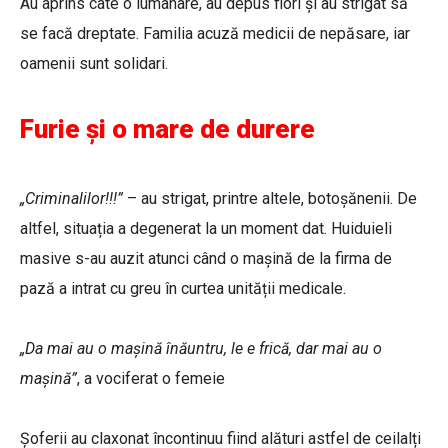
Au aprins câte o lumânare, au depus flori și au strigat să
se facă dreptate. Familia acuză medicii de nepăsare, iar
oamenii sunt solidari.
Furie și o mare de durere
„Criminalilor!!!”
– au strigat, printre altele, botoșănenii. De
altfel, situația a degenerat la un moment dat. Huiduieli
masive s-au auzit atunci când o mașină de la firma de
pază a intrat cu greu în curtea unității medicale.
„Da mai au o mașină înăuntru, le e frică, dar mai au o
mașină”
, a vociferat o femeie
Șoferii au claxonat încontinuu fiind alături astfel de ceilalți