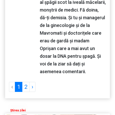
al șpăgii scot la iveală măcelarii,
monștrii de medici. Fă doina,
dă-ți demisia. Și tu și managerul
de la ginecologie și de la
Mavromati și doctorițele care
erau de gardă și madam
Oprișan care a mai avut un
dosar la DNA pentru șpagă. Și
voi de la ziar să dați și
asemenea comentarii.
‹
1
2
›
Știrea zilei