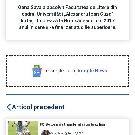
Oana Sava a absolvit Facultatea de Litere din
cadrul Universității „Alexandru Ioan Cuza”
din Iași. Lucrează la Botoșăneanul din 2017,
anul în care și-a finalizat studiile superioare.
Urmăreşte-ne şi pe
Google News
Articol precedent
FC Botoșani a transferat și un brazilian
Oana Sava
Jun 15, 2026