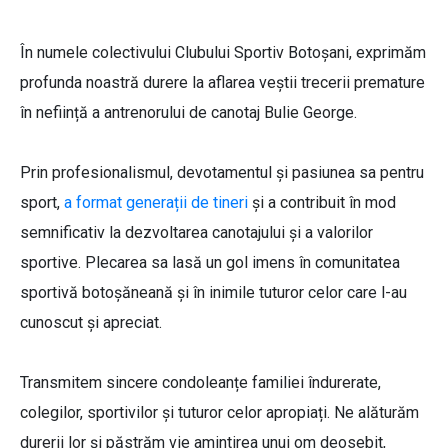
În numele colectivului Clubului Sportiv Botoșani, exprimăm
profunda noastră durere la aflarea veștii trecerii premature
în neființă a antrenorului de canotaj Bulie George.
Prin profesionalismul, devotamentul și pasiunea sa pentru
sport,
a format generații de tineri
și a contribuit în mod
semnificativ la dezvoltarea canotajului și a valorilor
sportive. Plecarea sa lasă un gol imens în comunitatea
sportivă botoșăneană și în inimile tuturor celor care l-au
cunoscut și apreciat.
Transmitem sincere condoleanțe familiei îndurerate,
colegilor, sportivilor și tuturor celor apropiați. Ne alăturăm
durerii lor și păstrăm vie amintirea unui om deosebit,