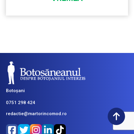
Botoșani
0751 298 424
redactie@martorincomod.ro