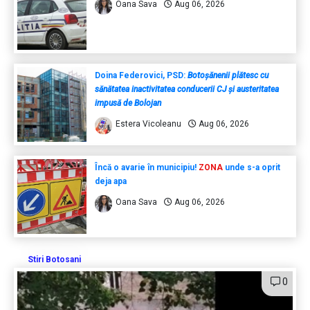
Oana Sava
Aug 06, 2026
Doina Federovici, PSD:
Botoșănenii plătesc cu
sănătatea inactivitatea conducerii CJ și austeritatea
impusă de Bolojan
Estera Vicoleanu
Aug 06, 2026
Încă o avarie în municipiu!
ZONA
unde s-a oprit
deja apa
Oana Sava
Aug 06, 2026
Stiri Botosani
0