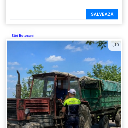
SALVEAZĂ
Stiri Botosani
0