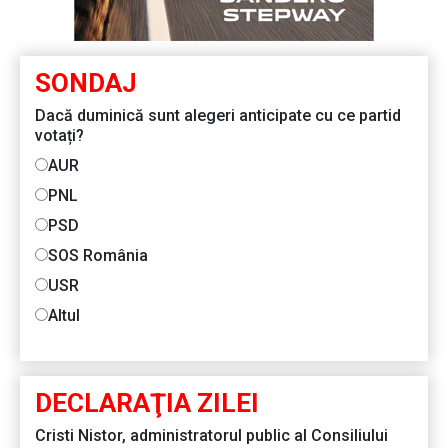
SONDAJ
Dacă duminică sunt alegeri anticipate cu ce partid
votați?
AUR
PNL
PSD
SOS România
USR
Altul
DECLARAŢIA ZILEI
Cristi Nistor, administratorul public al Consiliului