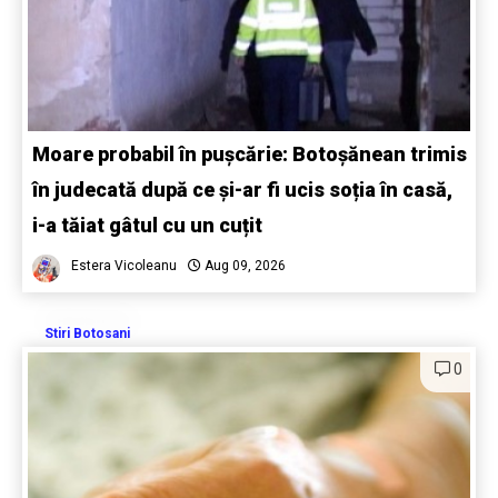
Moare probabil în pușcărie: Botoșănean trimis
în judecată după ce și-ar fi ucis soția în casă,
i-a tăiat gâtul cu un cuțit
Estera Vicoleanu
Aug 09, 2026
Stiri Botosani
0