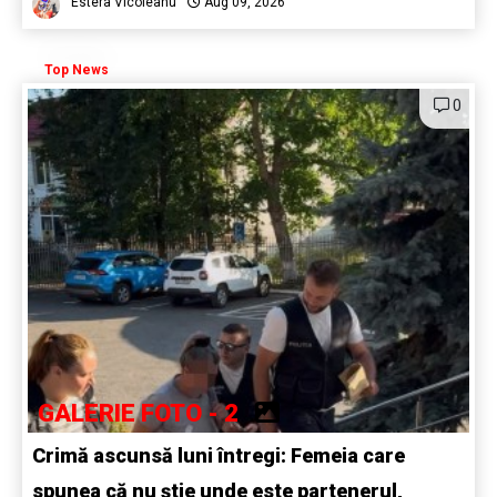
Estera Vicoleanu
Aug 09, 2026
Top News
0
GALERIE FOTO - 2
Crimă ascunsă luni întregi: Femeia care
spunea că nu știe unde este partenerul,