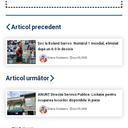
Articol precedent
Șoc la Roland Garros: Numărul 1 mondial, eliminat
după un 6-0 în decisiv
Estera Vicoleanu
Jun 03, 2026
Articol următor
ANUNȚ Direcția Servicii Publice: Licitație pentru
ocuparea locurilor disponibile în piețe
Estera Vicoleanu
Jun 03, 2026