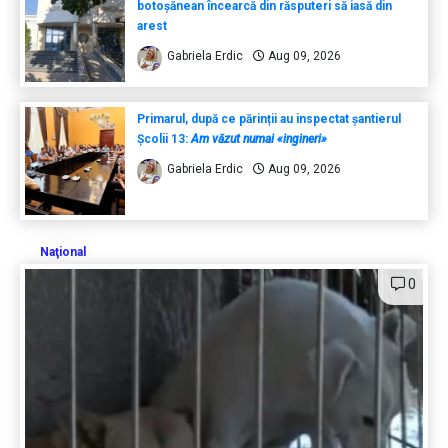
botoșănean încearcă din răsputeri să iasă din
arest
Gabriela Erdic
Aug 09, 2026
Primarul, după ce părinții au inspectat șantierul
Școlii 13:
Am văzut numai «ingineri»
Gabriela Erdic
Aug 09, 2026
Naţional
0