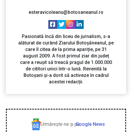
esteravicoleanu@botosaneanul.ro
Pasionată încă din liceu de jurnalism, s-a
alăturat de curând Ziarului Botoșăneanul, pe
care îl citea de la prima apariție, pe 31
august 2009. A fost primul ziar din județ
care a reușit să treacă pragul de 1.000.000
de cititori unici într-o lună. Revenită la
Botoșani și-a dorit să activeze în cadrul
acestei redacții.
Urmăreşte-ne şi pe
Google News