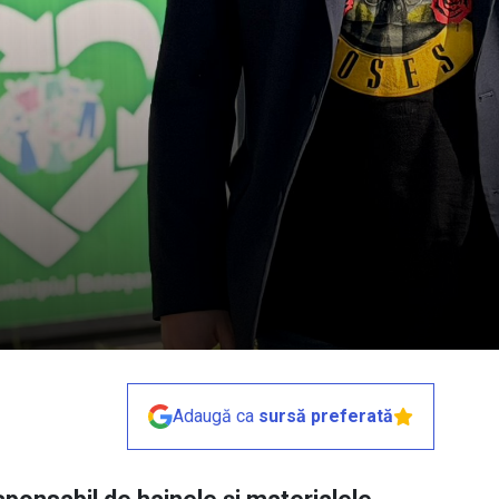
Adaugă ca
sursă preferată