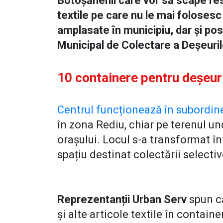
Botoșănenii care vor să scape res
textile pe care nu le mai folosesc
amplasate în municipiu, dar și posi
Municipal de Colectare a Deșeuri
10 containere pentru deșeuri
Centrul funcționează în subordin
în zona Rediu, chiar pe terenul u
orașului. Locul s-a transformat în
spațiu destinat colectării selectiv
Reprezentanții Urban Serv
spun că
și alte articole textile în contai