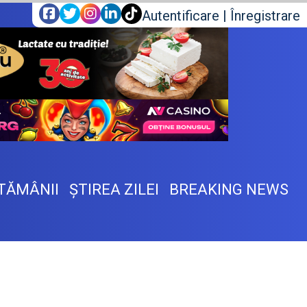
Autentificare
|
Înregistrare
TĂMÂNII
ŞTIREA ZILEI
BREAKING NEWS