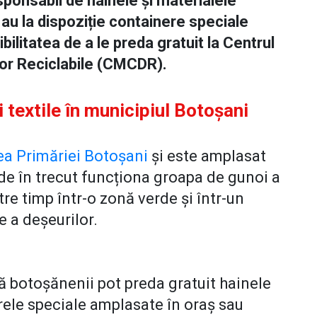
ponsabil de hainele și materialele
 au la dispoziție containere speciale
bilitatea de a le preda gratuit la Centrul
lor Reciclabile (CMCDR).
 textile în municipiul Botoșani
ea Primăriei Botoșani
și este amplasat
nde în trecut funcționa groapa de gunoi a
tre timp într-o zonă verde și într-un
e a deșeurilor.
 botoșănenii pot preda gratuit hainele
nerele speciale amplasate în oraș sau