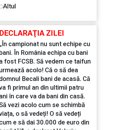
Altul
DECLARAŢIA ZILEI
„În campionat nu sunt echipe cu
bani. În România echipa cu bani
a fost FCSB. Să vedem ce taifun
urmează acolo! Că o să dea
domnul Becali bani de acasă. Că
va fi primul an din ultimii patru
ani în care va da bani din casă.
Să vezi acolo cum se schimbă
viața, o să vedeți! O să vedeți
cum e să dai 30.000 de euro din