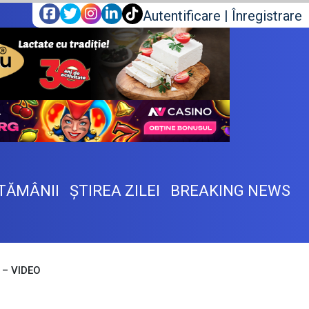
Autentificare
|
Înregistrare
TĂMÂNII
ŞTIREA ZILEI
BREAKING NEWS
ă – VIDEO