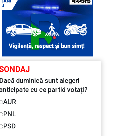
SONDAJ
Dacă duminică sunt alegeri
anticipate cu ce partid votați?
AUR
PNL
PSD