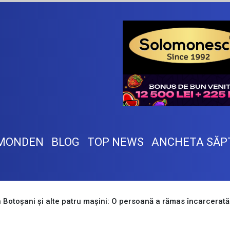
MONDEN
BLOG
TOP NEWS
ANCHETA SĂP
Botoșani și alte patru mașini: O persoană a rămas încarcerat