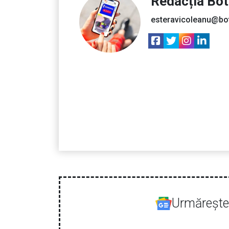
Redacția Bo
esteravicoleanu@bo
Urmăreşte-