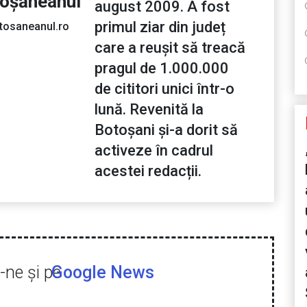
toșăneanul
august 2009. A fost
primul ziar din județ
tosaneanul.ro
care a reușit să treacă
pragul de 1.000.000
de cititori unici într-o
lună. Revenită la
Botoșani și-a dorit să
activeze în cadrul
acestei redacții.
ne şi pe
Google News