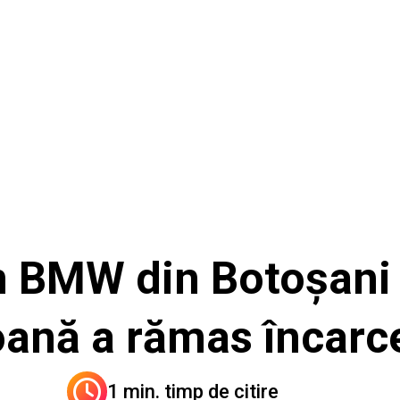
 BMW din Botoșani ș
oană a rămas încarc
1 min. timp de citire