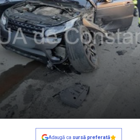
Adaugă ca
sursă preferată