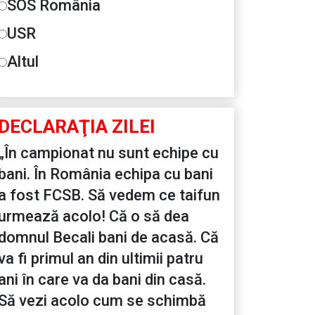
SOS România
USR
Altul
DECLARAŢIA ZILEI
„În campionat nu sunt echipe cu
bani. În România echipa cu bani
a fost FCSB. Să vedem ce taifun
urmează acolo! Că o să dea
domnul Becali bani de acasă. Că
va fi primul an din ultimii patru
ani în care va da bani din casă.
Să vezi acolo cum se schimbă