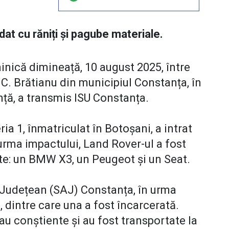
dat cu răniți și pagube materiale.
nică dimineață, 10 august 2025, între
.C. Brătianu din municipiul Constanța, în
ță, a transmis ISU Constanța.
a 1, înmatriculat în Botoșani, a intrat
 urma impactului, Land Rover-ul a fost
ate: un BMW X3, un Peugeot și un Seat.
ă Județean (SAJ) Constanța, în urma
, dintre care una a fost încarcerată.
au conștiente și au fost transportate la