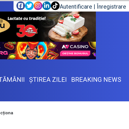
Autentificare
|
Înregistrare
TĂMÂNII
ŞTIREA ZILEI
BREAKING NEWS
uncționa