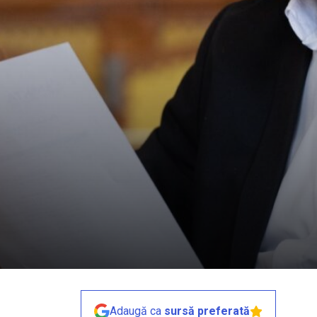
Adaugă ca
sursă preferată