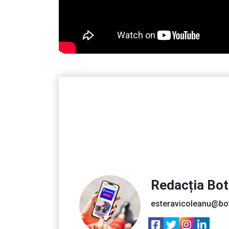
Redacția Bo
esteravicoleanu@bo