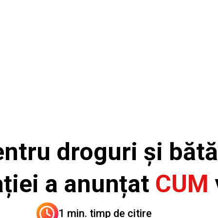
ntru droguri și bătăi
ției a anunțat
CUM
1 min. timp de citire