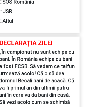
SOS România
USR
Altul
DECLARAŢIA ZILEI
„În campionat nu sunt echipe cu
bani. În România echipa cu bani
a fost FCSB. Să vedem ce taifun
urmează acolo! Că o să dea
domnul Becali bani de acasă. Că
va fi primul an din ultimii patru
ani în care va da bani din casă.
Să vezi acolo cum se schimbă