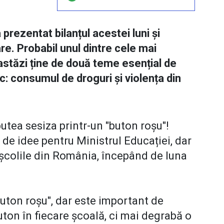
 prezentat bilanțul acestei luni și
e. Probabil unul dintre cele mai
astăzi ține de două teme esențial de
: consumul de droguri și violența din
r putea sesiza printr-un "buton roșu"!
e idee pentru Ministrul Educației, dar
 școlile din România, începând de luna
buton roșu", dar este important de
buton în fiecare școală, ci mai degrabă o