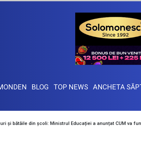
MONDEN
BLOG
TOP NEWS
ANCHETA SĂP
ri și bătăile din școli: Ministrul Educației a anunțat CUM va f