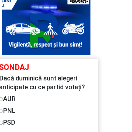
SONDAJ
Dacă duminică sunt alegeri
anticipate cu ce partid votați?
AUR
PNL
PSD