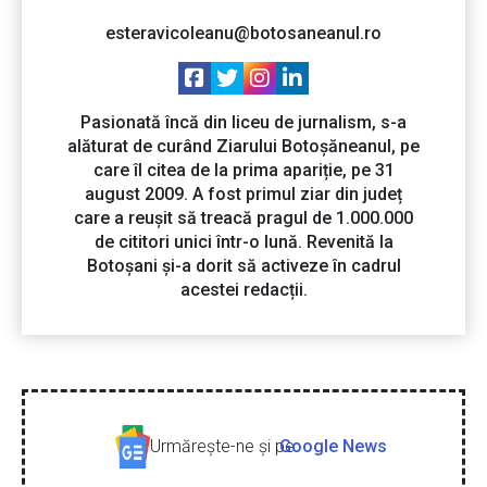
esteravicoleanu@botosaneanul.ro
Pasionată încă din liceu de jurnalism, s-a
alăturat de curând Ziarului Botoșăneanul, pe
care îl citea de la prima apariție, pe 31
august 2009. A fost primul ziar din județ
care a reușit să treacă pragul de 1.000.000
de cititori unici într-o lună. Revenită la
Botoșani și-a dorit să activeze în cadrul
acestei redacții.
Urmăreşte-ne şi pe
Google News