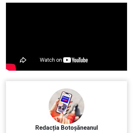
Redacția Botoșăneanul