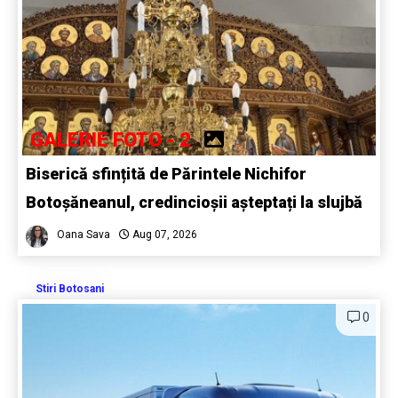
GALERIE FOTO - 2
Biserică sfințită de Părintele Nichifor
Botoșăneanul, credincioșii așteptați la slujbă
Oana Sava
Aug 07, 2026
Stiri Botosani
0