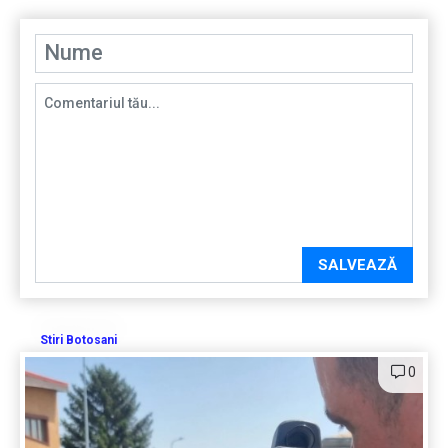
SALVEAZĂ
Stiri Botosani
0