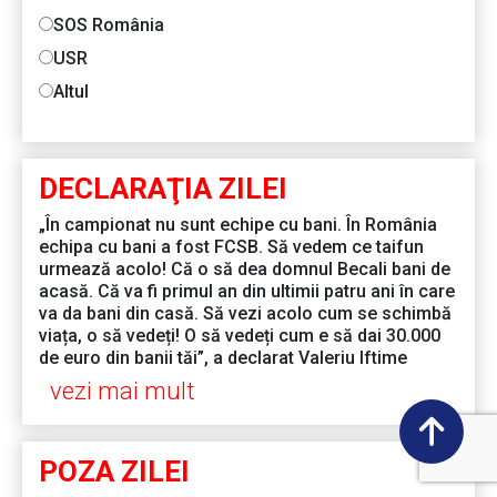
SOS România
USR
Altul
DECLARAŢIA ZILEI
„În campionat nu sunt echipe cu bani. În România
echipa cu bani a fost FCSB. Să vedem ce taifun
urmează acolo! Că o să dea domnul Becali bani de
acasă. Că va fi primul an din ultimii patru ani în care
va da bani din casă. Să vezi acolo cum se schimbă
viața, o să vedeți! O să vedeți cum e să dai 30.000
de euro din banii tăi”, a declarat Valeriu Iftime
vezi mai mult
POZA ZILEI