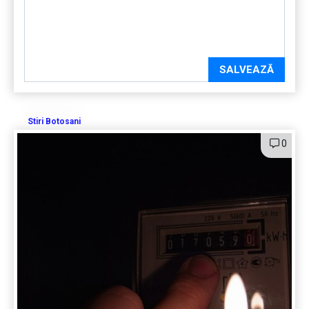
SALVEAZĂ
Stiri Botosani
0