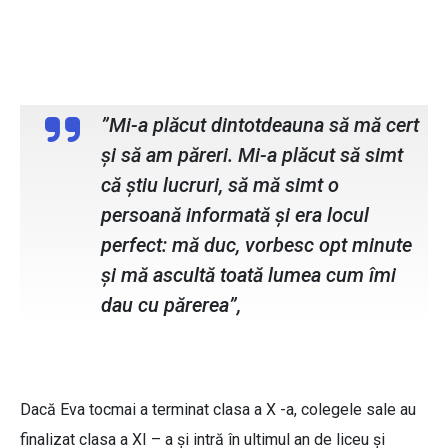
Eva Andrei, membru ATU Debate Club
”Mi-a plăcut dintotdeauna să mă cert
și să am păreri. Mi-a plăcut să simt
că știu lucruri, să mă simt o
persoană informată și era locul
perfect: mă duc, vorbesc opt minute
și mă ascultă toată lumea cum îmi
dau cu părerea”,
Dacă Eva tocmai a terminat clasa a X -a, colegele sale au
finalizat clasa a XI – a și intră în ultimul an de liceu și