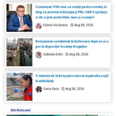
Comunicat: PSD vine cu soluții pentru români, în
timp ce premierul Bolojan și PNL-USR îi spoliază
zi de zi prin austeritate, taxe și scumpiri
Estera Vicoleanu
Aug 08, 2026
Botoșănean condamnat la închisoare după ce și-a
pus la dispoziție locuința drogaților
Gabriela Erdic
Aug 08, 2026
O mămică de la Botoșani a născut al patrulea copil
în ambulanță
Oana Sava
Aug 08, 2026
Stiri Botosani