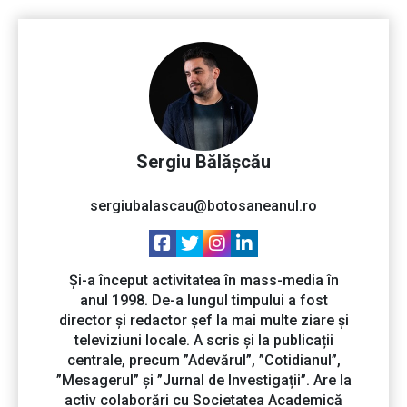
Sergiu Bălășcău
sergiubalascau@botosaneanul.ro
Și-a început activitatea în mass-media în
anul 1998. De-a lungul timpului a fost
director și redactor șef la mai multe ziare și
televiziuni locale. A scris și la publicații
centrale, precum ”Adevărul”, ”Cotidianul”,
”Mesagerul” și ”Jurnal de Investigații”. Are la
activ colaborări cu Societatea Academică