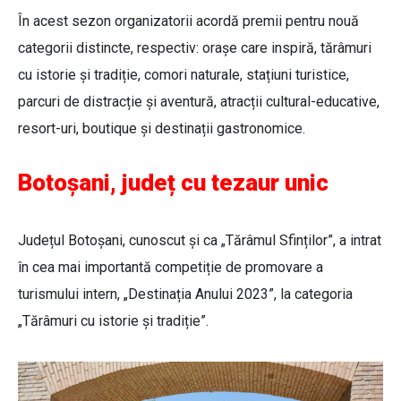
În acest sezon organizatorii acordă premii pentru nouă
categorii distincte, respectiv: orașe care inspiră, tărâmuri
cu istorie și tradiție, comori naturale, stațiuni turistice,
parcuri de distracție și aventură, atracții cultural-educative,
resort-uri, boutique și destinații gastronomice.
Botoșani, județ cu tezaur unic
Județul Botoșani, cunoscut și ca „Tărâmul Sfinților”, a intrat
în cea mai importantă competiție de promovare a
turismului intern, „Destinația Anului 2023”, la categoria
„Tărâmuri cu istorie și tradiție”.