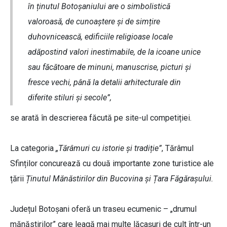
în ținutul Botoșaniului are o simbolistică
valoroasă, de cunoaștere și de simțire
duhovnicească, edificiile religioase locale
adăpostind valori inestimabile, de la icoane unice
sau făcătoare de minuni, manuscrise, picturi și
fresce vechi, până la detalii arhitecturale din
diferite stiluri și secole”,
se arată în descrierea făcută pe site-ul competiției.
La categoria
„Tărâmuri cu istorie și tradiție”
, Tărâmul
Sfinților concurează cu două importante zone turistice ale
țării
Ținutul Mănăstirilor din Bucovina și Țara Făgărașului.
Județul Botoșani oferă un traseu ecumenic – „drumul
mănăstirilor” care leagă mai multe lăcașuri de cult într-un