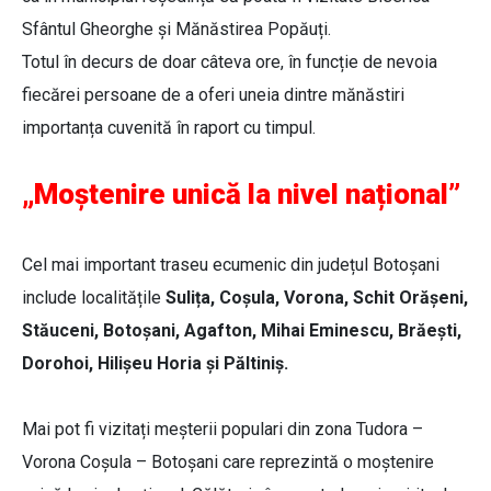
Sfântul Gheorghe și Mănăstirea Popăuți.
Totul în decurs de doar câteva ore, în funcție de nevoia
fiecărei persoane de a oferi uneia dintre mănăstiri
importanța cuvenită în raport cu timpul.
„Moștenire unică la nivel național”
Cel mai important traseu ecumenic din județul Botoșani
include localitățile
Sulița, Coșula, Vorona, Schit Orășeni,
Stăuceni, Botoșani, Agafton, Mihai Eminescu, Brăești,
Dorohoi, Hilișeu Horia și Păltiniș.
Mai pot fi vizitați meșterii populari din zona Tudora –
Vorona Coșula – Botoșani care reprezintă o moștenire