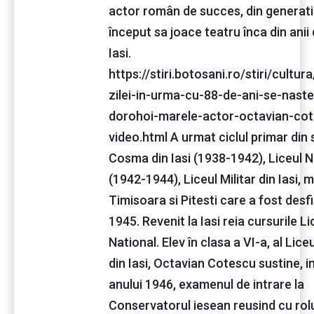
actor român de succes, din generati
început sa joace teatru înca din anii d
Iasi.
https://stiri.botosani.ro/stiri/cultu
zilei-in-urma-cu-88-de-ani-se-naste
dorohoi-marele-actor-octavian-co
video.html A urmat ciclul primar din
Cosma din Iasi (1938-1942), Liceul N
(1942-1944), Liceul Militar din Iasi, m
Timisoara si Pitesti care a fost desfi
1945. Revenit la Iasi reia cursurile Li
National. Elev în clasa a VI-a, al Lice
din Iasi, Octavian Cotescu sustine, 
anului 1946, examenul de intrare la
Conservatorul iesean reusind cu rol