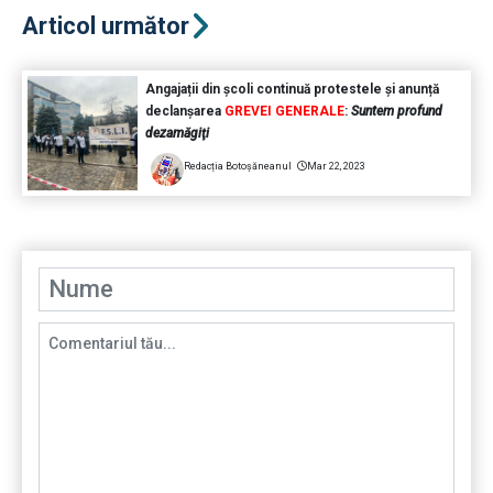
Articol următor
Angajații din școli continuă protestele și anunță
declanșarea
GREVEI GENERALE
:
Suntem profund
dezamăgiţi
Redacția Botoșăneanul
Mar 22, 2023