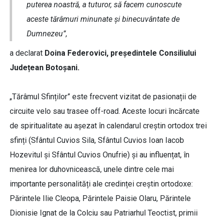
puterea noastră, a tuturor, să facem cunoscute
aceste tărâmuri minunate și binecuvântate de
Dumnezeu”,
a declarat
Doina Federovici, președintele Consiliului
Județean Botoșani.
„Tărâmul Sfinților” este frecvent vizitat de pasionații de
circuite velo sau trasee off-road. Aceste locuri încărcate
de spiritualitate au așezat în calendarul creștin ortodox trei
sfinți (Sfântul Cuvios Sila, Sfântul Cuvios Ioan Iacob
Hozevitul și Sfântul Cuvios Onufrie) și au influențat, în
menirea lor duhovnicească, unele dintre cele mai
importante personalități ale credinței creștin ortodoxe:
Părintele Ilie Cleopa, Părintele Paisie Olaru, Părintele
Dionisie Ignat de la Colciu sau Patriarhul Teoctist, primii