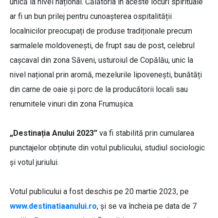
unică la nivel național. Călătoria în aceste locuri spirituale
ar fi un bun prilej pentru cunoașterea ospitalității
localnicilor preocupați de produse tradiționale precum
sarmalele moldovenești, de frupt sau de post, celebrul
cașcaval din zona Săveni, usturoiul de Copălău, unic la
nivel național prin aromă, mezelurile lipovenești, bunătăți
din carne de oaie și porc de la producătorii locali sau
renumitele vinuri din zona Frumușica.
„Destinația Anului 2023”
va fi stabilită prin cumularea
punctajelor obținute din votul publicului, studiul sociologic
și votul juriului.
Votul publicului a fost deschis pe 20 martie 2023, pe
www.destinatiaanului.ro
, și se va încheia pe data de 7