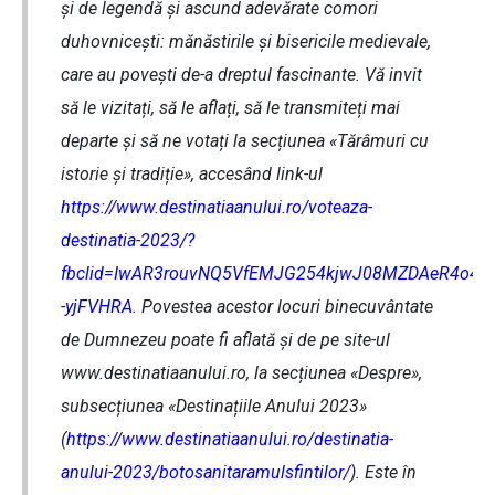
și de legendă și ascund adevărate comori
duhovnicești: mănăstirile și bisericile medievale,
care au povești de-a dreptul fascinante. Vă invit
să le vizitați, să le aflați, să le transmiteți mai
departe și să ne votați la secțiunea «Tărâmuri cu
istorie și tradiție», accesând link-ul
https://www.destinatiaanului.ro/voteaza-
destinatia-2023/?
fbclid=IwAR3rouvNQ5VfEMJG254kjwJ08MZDAeR4o4
-yjFVHRA
. Povestea acestor locuri binecuvântate
de Dumnezeu poate fi aflată și de pe site-ul
www.destinatiaanului.ro, la secțiunea «Despre»,
subsecțiunea «Destinațiile Anului 2023»
(
https://www.destinatiaanului.ro/destinatia-
anului-2023/botosanitaramulsfintilor/
). Este în