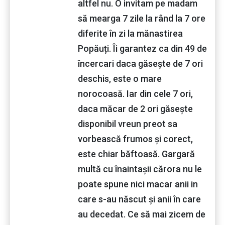
altfel nu. O invitam pe madam
să mearga 7 zile la rând la 7 ore
diferite în zi la mănastirea
Popăuți. Îi garantez ca din 49 de
încercari daca găsește de 7 ori
deschis, este o mare
norocoasă. Iar din cele 7 ori,
daca măcar de 2 ori găsește
disponibil vreun preot sa
vorbească frumos și corect,
este chiar băftoasă. Gargară
multă cu înaintașii cărora nu le
poate spune nici macar anii in
care s-au născut și anii în care
au decedat. Ce să mai zicem de