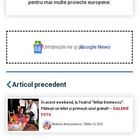
pentru mai multe proiecte europene.
Urmăreşte-ne şi pe
Google News
Articol precedent
În acest weekend, la Teatrul ”Mihai Eminescu”:
Plătești un bilet și primești unul gratuit! –
GALERIE
FOTO
Redacția Botoșăneanul
Mar 22, 2023