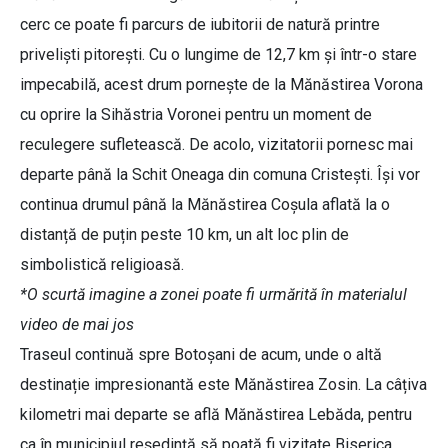
cerc ce poate fi parcurs de iubitorii de natură printre
priveliști pitorești. Cu o lungime de 12,7 km și într-o stare
impecabilă, acest drum pornește de la Mănăstirea Vorona
cu oprire la Sihăstria Voronei pentru un moment de
reculegere sufletească. De acolo, vizitatorii pornesc mai
departe până la Schit Oneaga din comuna Cristești. Își vor
continua drumul până la Mănăstirea Coșula aflată la o
distanță de puțin peste 10 km, un alt loc plin de
simbolistică religioasă.
*O scurtă imagine a zonei poate fi urmărită în materialul
video de mai jos
Traseul continuă spre Botoșani de acum, unde o altă
destinație impresionantă este Mănăstirea Zosin. La câțiva
kilometri mai departe se află Mănăstirea Lebăda, pentru
ca în municipiul reședință să poată fi vizitate Biserica