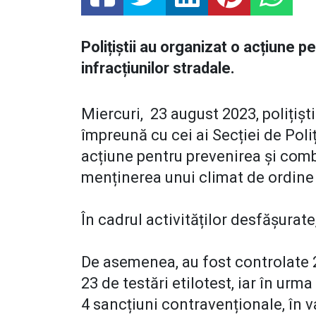
Polițiștii au organizat o acțiune 
infracțiunilor stradale.
Miercuri, 23 august 2023, polițișt
împreună cu cei ai Secției de Poliț
acțiune pentru prevenirea și comb
menținerea unui climat de ordine 
În cadrul activităților desfășurat
De asemenea, au fost controlate 2
23 de testări etilotest, iar în urm
4 sancțiuni contravenționale, în v