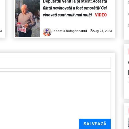
Deputatul venit la protest:
Această
ființă nevinovată a fost omorâtă/ Cei
vinovați sunt mult mai mulți
-
VIDEO
23
Redacția Botoșăneanul
Aug 24, 2023
SALVEAZĂ