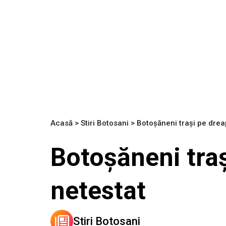
Acasă
>
Stiri Botosani
>
Botoșăneni trași pe drea
Botoșăneni tra
netestat
Stiri Botosani