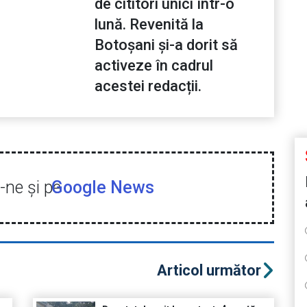
de cititori unici într-o
lună. Revenită la
Botoșani și-a dorit să
activeze în cadrul
acestei redacții.
ne şi pe
Google News
Articol următor