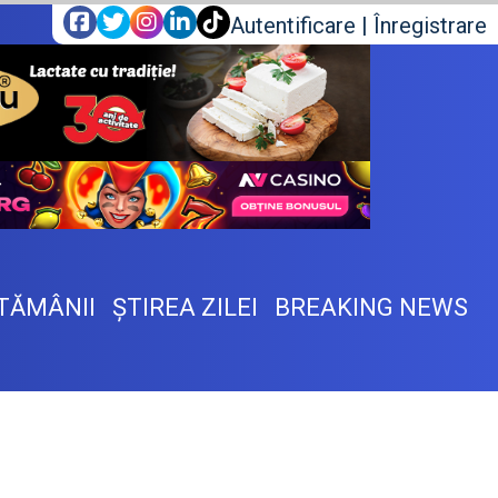
Autentificare
|
Înregistrare
TĂMÂNII
ŞTIREA ZILEI
BREAKING NEWS