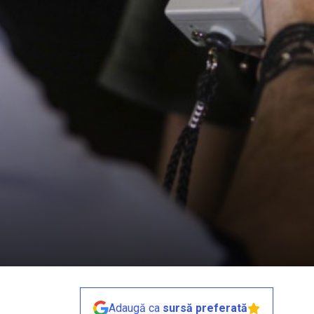
Adaugă ca
sursă preferată