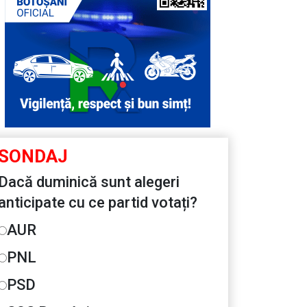
SONDAJ
Dacă duminică sunt alegeri
anticipate cu ce partid votați?
AUR
PNL
PSD