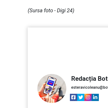
(Sursa foto - Digi 24)
Redacția Bo
esteravicoleanu@bo