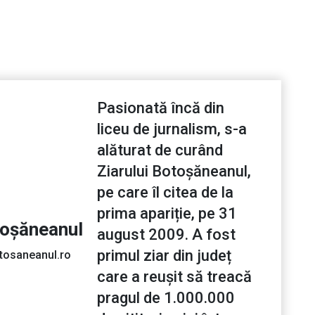
Pasionată încă din
liceu de jurnalism, s-a
alăturat de curând
Ziarului Botoșăneanul,
pe care îl citea de la
prima apariție, pe 31
toșăneanul
august 2009. A fost
primul ziar din județ
tosaneanul.ro
care a reușit să treacă
pragul de 1.000.000