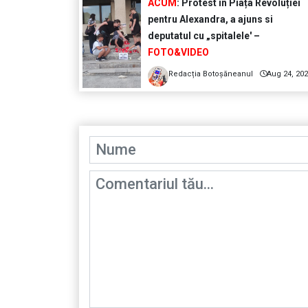
ACUM
: Protest în Piața Revoluției
pentru Alexandra, a ajuns si
deputatul cu „spitalele' –
FOTO&VIDEO
Redacția Botoșăneanul
Aug 24, 20