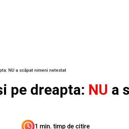
pta: NU a scăpat nimeni netestat
și pe dreapta:
NU
a 
1 min. timp de citire