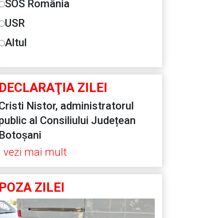
SOS România
USR
Altul
DECLARAŢIA ZILEI
Cristi Nistor, administratorul
public al Consiliului Județean
Botoșani
vezi mai mult
POZA ZILEI