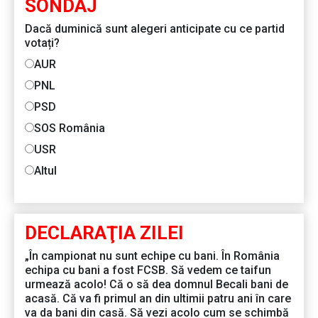
SONDAJ
Dacă duminică sunt alegeri anticipate cu ce partid
votați?
AUR
PNL
PSD
SOS România
USR
Altul
DECLARAŢIA ZILEI
„În campionat nu sunt echipe cu bani. În România
echipa cu bani a fost FCSB. Să vedem ce taifun
urmează acolo! Că o să dea domnul Becali bani de
acasă. Că va fi primul an din ultimii patru ani în care
va da bani din casă. Să vezi acolo cum se schimbă