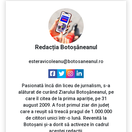
Redacția Botoșăneanul
esteravicoleanu@botosaneanul.ro
Pasionată încă din liceu de jurnalism, s-a
alăturat de curând Ziarului Botoșăneanul, pe
care îl citea de la prima apariție, pe 31
august 2009. A fost primul ziar din județ
care a reușit să treacă pragul de 1.000.000
de cititori unici într-o lună. Revenită la
Botoșani și-a dorit să activeze în cadrul
acestei redacții.