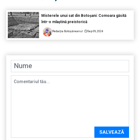
Misterele unui sat din Botoșani: Comoara găsită
într-o mlaștină preistorică
Redacția Botoșăneanul
Sep 09, 2024
SALVEAZĂ