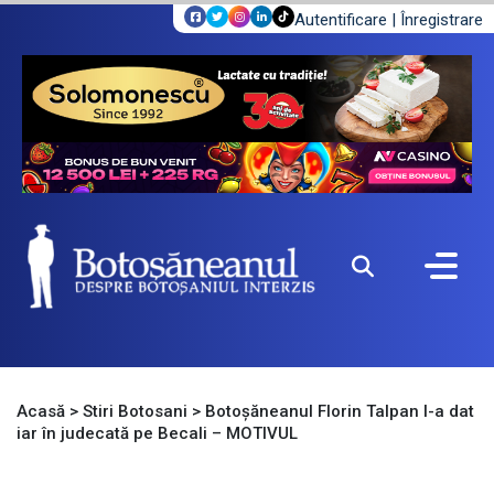
Autentificare
|
Înregistrare
Acasă
>
Stiri Botosani
>
Botoșăneanul Florin Talpan l-a dat
iar în judecată pe Becali – MOTIVUL