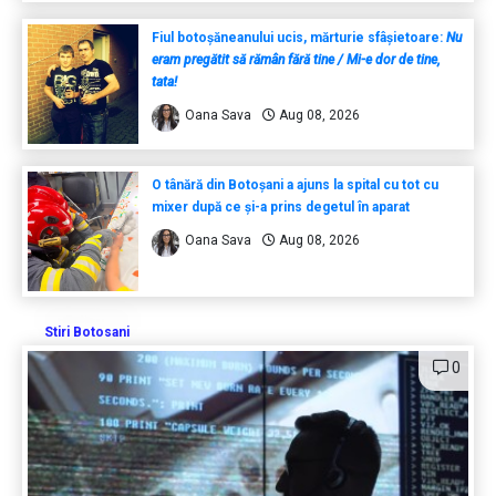
Fiul botoșăneanului ucis, mărturie sfâșietoare:
Nu
eram pregătit să rămân fără tine / Mi-e dor de tine,
tata!
Oana Sava
Aug 08, 2026
O tânără din Botoșani a ajuns la spital cu tot cu
mixer după ce și-a prins degetul în aparat
Oana Sava
Aug 08, 2026
Stiri Botosani
0