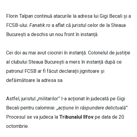
Florin Talpan continuă atacurile la adresa lui Gigi Becali și a
FCSB-ului.
Fanatik.ro
a aflat că juristul celor de la Steaua
București a deschis un nou front în instanță.
Cei doi au mai avut ciocniri în instanță. Colonelul de justiție
al clubului Steaua București a mers în instanță după ce
patronul FCSB ar fi făcut declarații jignitoare și
defăimătoare la adresa sa.
Astfel, juristul „militarilor” l-a acționat în judecată pe Gigi
Becali pentru calomnie:
„acțiune în răspundere delictuală”
.
Procesul se va judeca la
Tribunalul Ilfov
pe data de 20
octombrie.