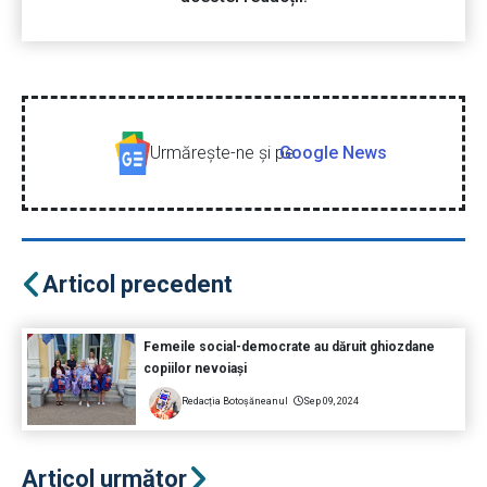
Urmăreşte-ne şi pe
Google News
Articol precedent
Femeile social-democrate au dăruit ghiozdane
copiilor nevoiași
Redacția Botoșăneanul
Sep 09, 2024
Articol următor