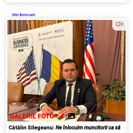
Stiri Botosani
0
GALERIE FOTO - 4
Cătălin Silegeanu:
Ne înlocuim muncitorii ca să