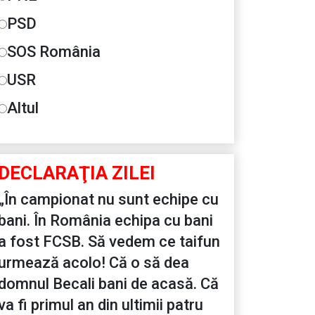
PSD
SOS România
USR
Altul
DECLARAŢIA ZILEI
„În campionat nu sunt echipe cu
bani. În România echipa cu bani
a fost FCSB. Să vedem ce taifun
urmează acolo! Că o să dea
domnul Becali bani de acasă. Că
va fi primul an din ultimii patru