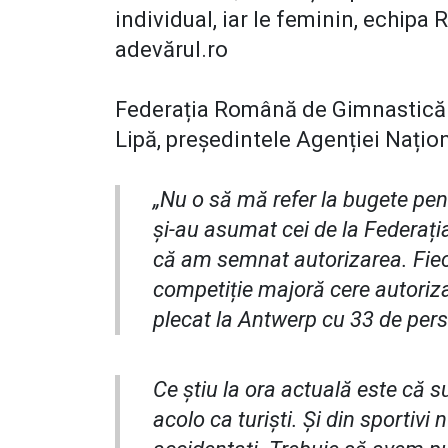
individual, iar le feminin, echipa 
adevărul.ro
Federația Română de Gimnastică va
Lipă, președintele Agenției Națio
„Nu o să mă refer la bugete pent
și-au asumat cei de la Federaț
că am semnat autorizarea. Fieca
competiție majoră cere autoriz
plecat la Antwerp cu 33 de per
Ce știu la ora actuală este că 
acolo ca turiști. Și din sportivi