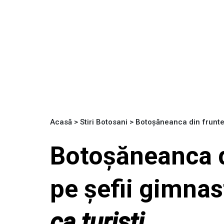
Acasă
>
Stiri Botosani
>
Botoșăneanca din fruntea 
Botoșăneanca di
pe șefii gimnas
ca turiști