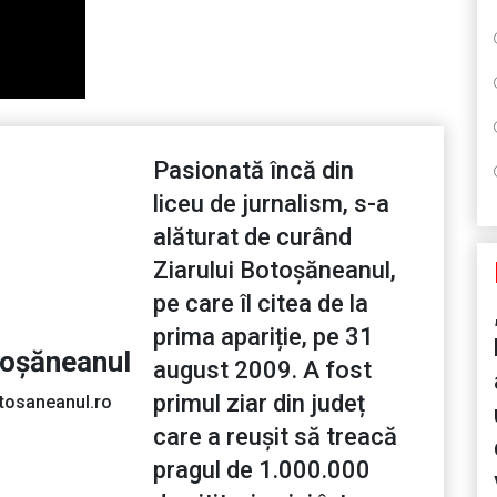
Pasionată încă din
liceu de jurnalism, s-a
alăturat de curând
Ziarului Botoșăneanul,
pe care îl citea de la
prima apariție, pe 31
toșăneanul
august 2009. A fost
primul ziar din județ
tosaneanul.ro
care a reușit să treacă
pragul de 1.000.000