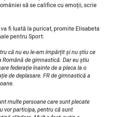
României să se califice cu emoții, scrie
 fi luată la puricat, promite Elisabeta
nale pentru Sport:
ru că nu eu le-am împărțit și nu știu ce
ia Română de gimnastică. Dar eu știu
re federație înainte de a pleca la o
ație de deplasare. FR de gimnastică a
soane.
sunt multe persoane care sunt plecate
 nu vor participa, pentru că sunt