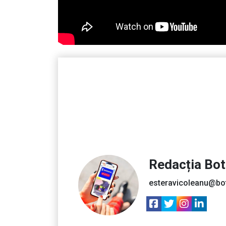
Redacția Bo
esteravicoleanu@bo