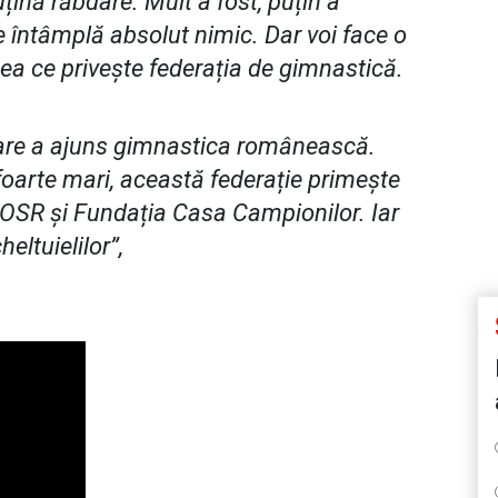
țină răbdare. Mult a fost, puțin a
întâmplă absolut nimic. Dar voi face o
ea ce privește federația de gimnastică.
 care a ajuns gimnastica românească.
foarte mari, această federație primește
 COSR și Fundația Casa Campionilor. Iar
eltuielilor”,