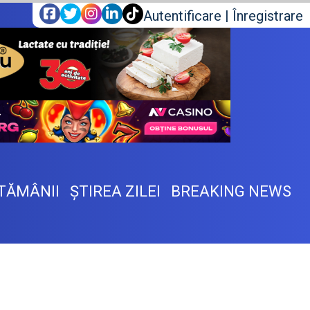
Autentificare
|
Înregistrare
TĂMÂNII
ŞTIREA ZILEI
BREAKING NEWS