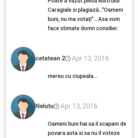
Poate a vazut piesa ilustrului
Caragiale si plagiază..."Oameni
buni, nu ma votați"... Asa vom
face stimate domn consilier.
Apr 13, 2016
cetatean 2
mereu cu ciupeala...
Apr 13, 2016
Nelutu
Oameni buni hai sa il scapam de
povara asta si sa nu il voteze