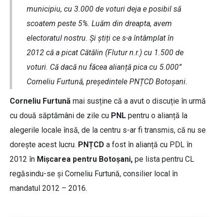
municipiu, cu 3.000 de voturi deja e posibil să
scoatem peste 5%. Luăm din dreapta, avem
electoratul nostru. Și știți ce s-a întâmplat în
2012 că a picat Cătălin (Flutur n.r.) cu 1.500 de
voturi. Că dacă nu făcea alianță pica cu 5.000”
Corneliu Furtună, președintele PNȚCD Botoșani.
Corneliu Furtună
mai susține că a avut o discuție în urmă
cu două săptămâni de zile cu
PNL
pentru o alianță la
alegerile locale însă, de la centru s-ar fi transmis, că nu se
dorește acest lucru.
PNȚCD
a fost în alianță cu PDL în
2012 în
Mișcarea pentru Botoșani,
pe lista pentru CL
regăsindu-se și Corneliu Furtună, consilier local în
mandatul 2012 – 2016.