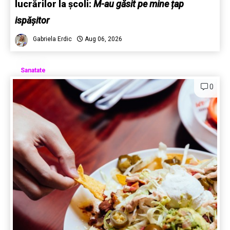
lucrărilor la școli:
M-au găsit pe mine țap
ispășitor
Gabriela Erdic
Aug 06, 2026
Sanatate
0