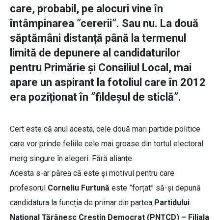
care, probabil, pe alocuri vine în
întâmpinarea ”cererii”. Sau nu. La două
săptămâni distanță până la termenul
limită de depunere al candidaturilor
pentru Primărie și Consiliul Local, mai
apare un aspirant la fotoliul care în 2012
era poziționat în ”fildeșul de sticlă”.
Cert este că anul acesta, cele două mari partide politice
care vor prinde feliile cele mai groase din tortul electoral
merg singure în alegeri. Fără alianțe.
Acesta s-ar părea că este și motivul pentru care
profesorul
Corneliu Furtună
este ”forțat” să-și depună
candidatura la funcția de primar din partea
Partidului
Național Țărănesc Creștin Democrat (PNȚCD) – Filiala