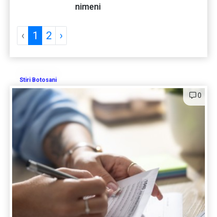
nimeni
‹
1
2
›
Stiri Botosani
0