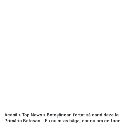
Acasă
>
Top News
>
Botoșănean forțat să candideze la
Primăria Botoșani : Eu nu m-aș băga, dar nu am ce face