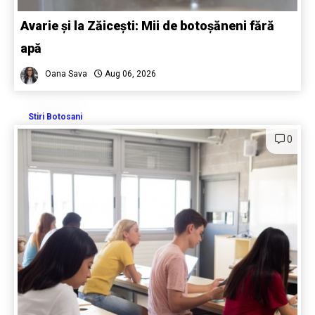
Avarie și la Zăicești: Mii de botoșăneni fără
apă
Oana Sava
Aug 06, 2026
Stiri Botosani
0