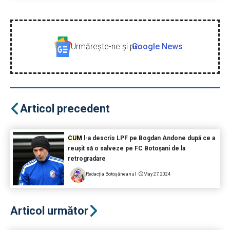
Urmăreşte-ne şi pe
Google News
Articol precedent
CUM
l-a descris LPF pe Bogdan Andone după ce a
reușit să o salveze pe FC Botoșani de la
retrogradare
Redacția Botoșăneanul
May 27, 2024
Articol următor