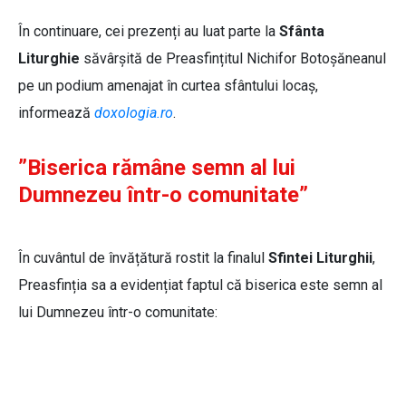
În continuare, cei prezenți au luat parte la
Sfânta
Liturghie
săvârșită de Preasfințitul Nichifor Botoșăneanul
pe un podium amenajat în curtea sfântului locaș,
informează
doxologia.ro
.
”Biserica rămâne semn al lui
Dumnezeu într-o comunitate”
În cuvântul de învățătură rostit la finalul
Sfintei Liturghii
,
Preasfinția sa a evidențiat faptul că biserica este semn al
lui Dumnezeu într-o comunitate:
Preasfințitul Părinte Nichifor