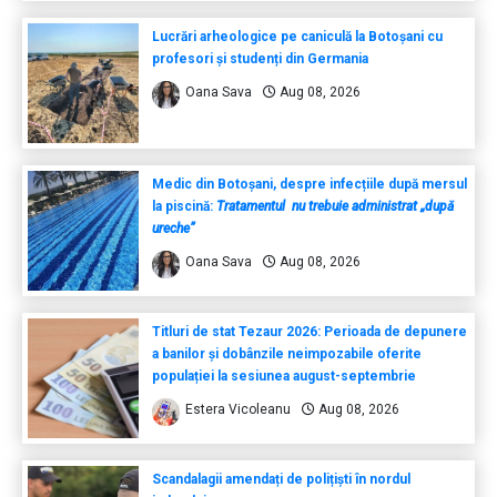
Lucrări arheologice pe caniculă la Botoșani cu
profesori și studenți din Germania
Oana Sava
Aug 08, 2026
Medic din Botoșani, despre infecțiile după mersul
la piscină:
Tratamentul nu trebuie administrat „după
ureche”
Oana Sava
Aug 08, 2026
Titluri de stat Tezaur 2026: Perioada de depunere
a banilor și dobânzile neimpozabile oferite
populației la sesiunea august-septembrie
Estera Vicoleanu
Aug 08, 2026
Scandalagii amendați de polițiști în nordul