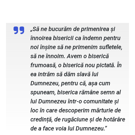
Botoșăneanul, Episcop vicar al
Arhiepiscopiei Iașilor
„Să ne bucurăm de primenirea și
înnoirea bisericii ca îndemn pentru
noi înșine să ne primenim sufletele,
să ne înnoim. Avem o biserică
frumoasă, o biserică nou pictată. În
ea intrăm să dăm slavă lui
Dumnezeu, pentru că, așa cum
spuneam, biserica rămâne semn al
lui Dumnezeu într-o comunitate și
loc în care descoperim mărturie de
credință, de rugăciune și de hotărâre
de a face voia lui Dumnezeu.”