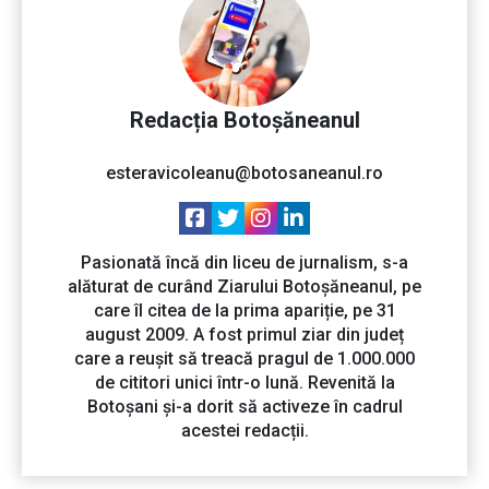
Redacția Botoșăneanul
esteravicoleanu@botosaneanul.ro
Pasionată încă din liceu de jurnalism, s-a
alăturat de curând Ziarului Botoșăneanul, pe
care îl citea de la prima apariție, pe 31
august 2009. A fost primul ziar din județ
care a reușit să treacă pragul de 1.000.000
de cititori unici într-o lună. Revenită la
Botoșani și-a dorit să activeze în cadrul
acestei redacții.