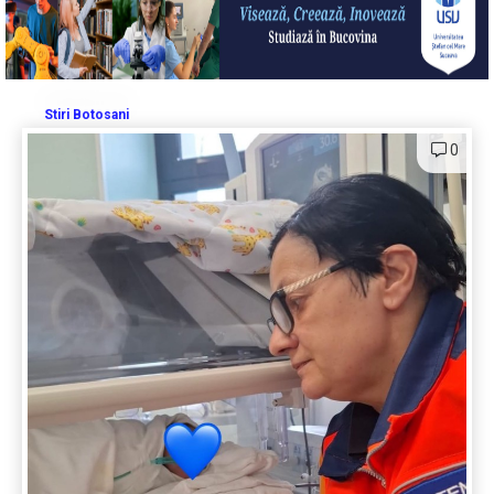
Stiri Botosani
0