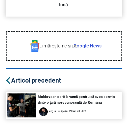
lună.
Urmăreşte-ne şi pe
Google News
Articol precedent
Moldovean oprit la vamă pentru că avea permis
dintr-o țară nerecunoscută de România
Sergiu Bălășcău
Jun 28, 2026