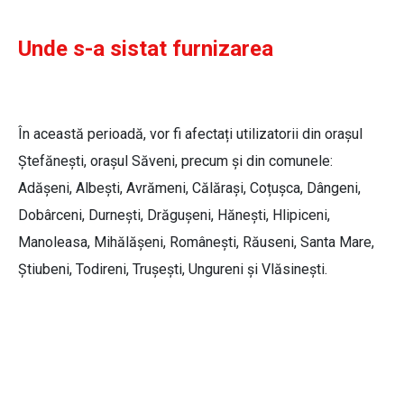
Unde s-a sistat furnizarea
În această perioadă, vor fi afectați utilizatorii din orașul
Ștefănești, orașul Săveni, precum și din comunele:
Adășeni, Albești, Avrămeni, Călărași, Coțușca, Dângeni,
Dobârceni, Durnești, Drăgușeni, Hănești, Hlipiceni,
Manoleasa, Mihălășeni, Românești, Răuseni, Santa Mare,
Știubeni, Todireni, Trușești, Ungureni și Vlăsinești.
Alin Cirimpei, director general SC
Nova Apaserv SA