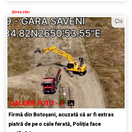
Știrea zilei
0
GALERIE FOTO - 2
Firmă din Botoșani, acuzată că ar fi extras
piatră de pe o cale ferată, Poliția face