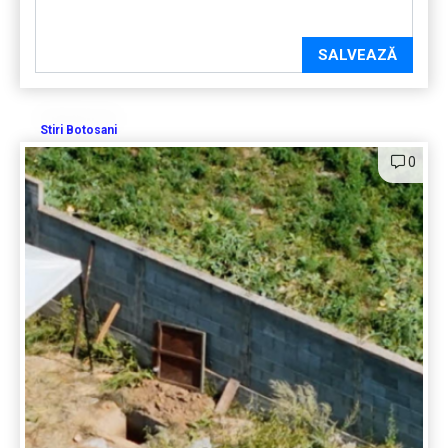
SALVEAZĂ
Stiri Botosani
0