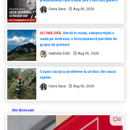
președintelui care a lăsat țara 3 luni fără guvern
Oana Sava
Aug 06, 2026
ULTIMĂ ORĂ:
Alertă în munți, salvamontiștii o
caută pe Andreea, o botoșăneancă pierdută de
grupul de prieteni
Gabriela Erdic
Aug 06, 2026
Copaci căzuți și probleme la un bloc din cauza
vijeliei
Oana Sava
Aug 06, 2026
Stiri Botosani
0