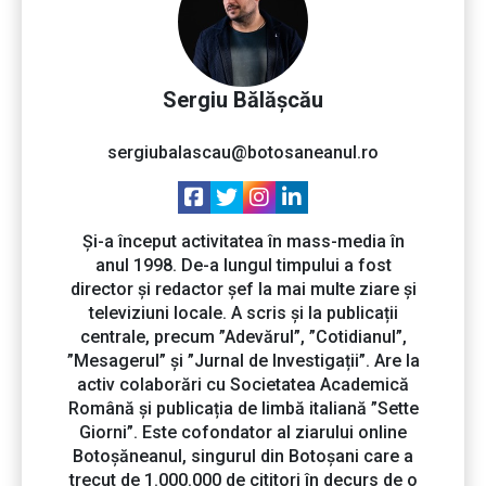
Sergiu Bălășcău
sergiubalascau@botosaneanul.ro
Și-a început activitatea în mass-media în
anul 1998. De-a lungul timpului a fost
director și redactor șef la mai multe ziare și
televiziuni locale. A scris și la publicații
centrale, precum ”Adevărul”, ”Cotidianul”,
”Mesagerul” și ”Jurnal de Investigații”. Are la
activ colaborări cu Societatea Academică
Română și publicația de limbă italiană ”Sette
Giorni”. Este cofondator al ziarului online
Botoșăneanul, singurul din Botoșani care a
trecut de 1.000.000 de cititori în decurs de o