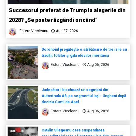
Succesorul preferat de Trump la alegerile din
2028? „Se poate răzgândi oricând”
Estera Vicoleanu
Aug 07, 2026
Dorohoiul pregătește o sărbătoare de trei zile cu
tradiții, folclor și gala elevilor merituoși
Estera Vicoleanu
Aug 06, 2026
Judecătorii blochează un segment din
Autostrada A8, pe segmentul Iași - Ungheni după
decizia Curții de Apel
Estera Vicoleanu
Aug 06, 2026
Cătălin Silegeanu cere suspendarea