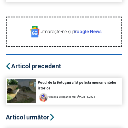
Urmăreşte-ne şi pe
Google News
Articol precedent
Podul de la Botoșani aflat pe lista monumentelor
istorice
Redacția Botoșăneanul
Aug 11, 2025
Articol următor