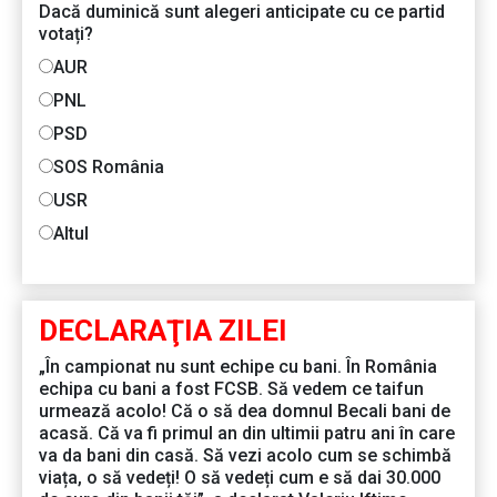
Dacă duminică sunt alegeri anticipate cu ce partid
votați?
AUR
PNL
PSD
SOS România
USR
Altul
DECLARAŢIA ZILEI
„În campionat nu sunt echipe cu bani. În România
echipa cu bani a fost FCSB. Să vedem ce taifun
urmează acolo! Că o să dea domnul Becali bani de
acasă. Că va fi primul an din ultimii patru ani în care
va da bani din casă. Să vezi acolo cum se schimbă
viața, o să vedeți! O să vedeți cum e să dai 30.000