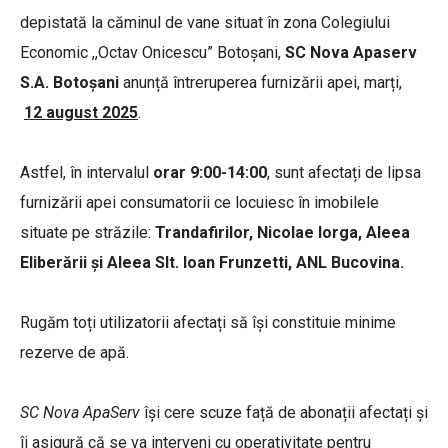
depistată la căminul de vane situat în zona Colegiului
Economic ,,Octav Onicescu” Botoșani,
SC Nova Apaserv
S.A. Botoşani
anunță întreruperea furnizării apei, marți,
12 august 2025
.
Astfel, în intervalul
orar 9:00-14:00
, sunt afectați de lipsa
furnizării apei consumatorii ce locuiesc în imobilele
situate pe străzile:
Trandafirilor, Nicolae Iorga, Aleea
Eliberării și Aleea Slt. Ioan Frunzetti, ANL Bucovina.
Rugăm toți utilizatorii afectați să își constituie minime
rezerve de apă.
SC Nova ApaServ
își cere scuze față de abonații afectați și
îi asigură că se va interveni cu operativitate pentru