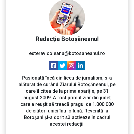
Redacția Botoșăneanul
esteravicoleanu@botosaneanul.ro
Pasionată încă din liceu de jurnalism, s-a
alăturat de curând Ziarului Botoșăneanul, pe
care îl citea de la prima apariție, pe 31
august 2009. A fost primul ziar din județ
care a reușit să treacă pragul de 1.000.000
de cititori unici într-o lună. Revenită la
Botoșani și-a dorit să activeze în cadrul
acestei redacții.