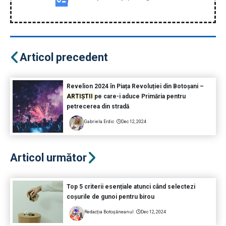
Articol precedent
Revelion 2024 în Piața Revoluției din Botoșani –
ARTIȘTII
pe care-i aduce Primăria pentru
petrecerea din stradă
Gabriela Erdic
Dec 12, 2024
Articol următor
Top 5 criterii esențiale atunci când selectezi
coșurile de gunoi pentru birou
Redacția Botoșăneanul
Dec 12, 2024