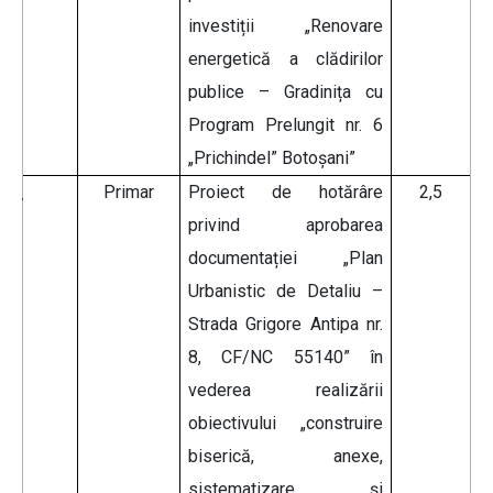
investiții „Renovare
energetică a clădirilor
publice – Gradinița cu
Program Prelungit nr. 6
„Prichindel” Botoșani”
Primar
Proiect de hotărâre
2,5
privind aprobarea
documentației „Plan
Urbanistic de Detaliu –
Strada Grigore Antipa nr.
8, CF/NC 55140” în
vederea realizării
obiectivului „construire
biserică, anexe,
sistematizare și