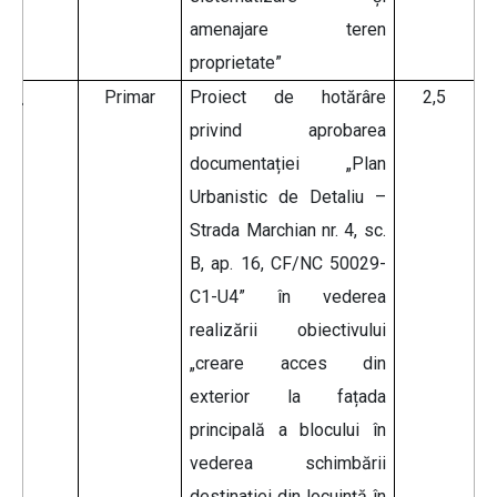
amenajare teren
proprietate”
Primar
Proiect de hotărâre
2,5
privind aprobarea
documentației „Plan
Urbanistic de Detaliu –
Strada Marchian nr. 4, sc.
B, ap. 16, CF/NC 50029-
C1-U4” în vederea
realizării obiectivului
„creare acces din
exterior la fațada
principală a blocului în
vederea schimbării
destinației din locuință în