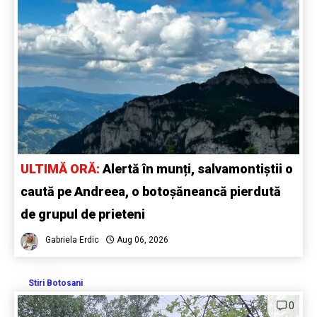
ULTIMĂ ORĂ:
Alertă în munți, salvamontiștii o
caută pe Andreea, o botoșăneancă pierdută
de grupul de prieteni
Gabriela Erdic
Aug 06, 2026
Stiri Botosani
0