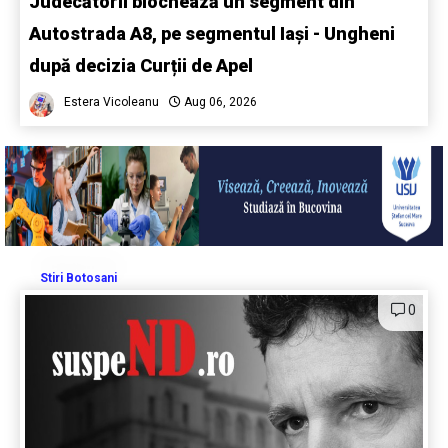
Judecătorii blochează un segment din
Autostrada A8, pe segmentul Iași - Ungheni
după decizia Curții de Apel
Estera Vicoleanu
Aug 06, 2026
Stiri Botosani
0