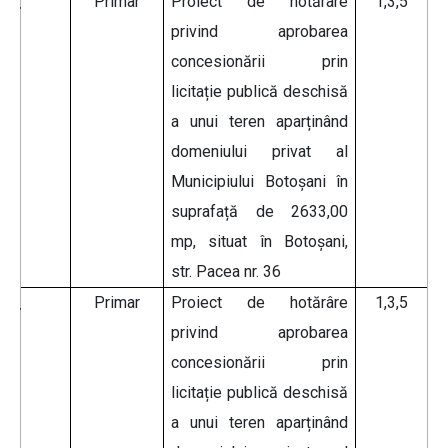
Primar
Proiect de hotărâre
1,3,5
privind aprobarea
concesionării prin
licitație publică deschisă
a unui teren aparținând
domeniului privat al
Municipiului Botoșani în
suprafață de 2633,00
mp, situat în Botoșani,
str. Pacea nr. 36
Primar
Proiect de hotărâre
1,3,5
privind aprobarea
concesionării prin
licitație publică deschisă
a unui teren aparținând