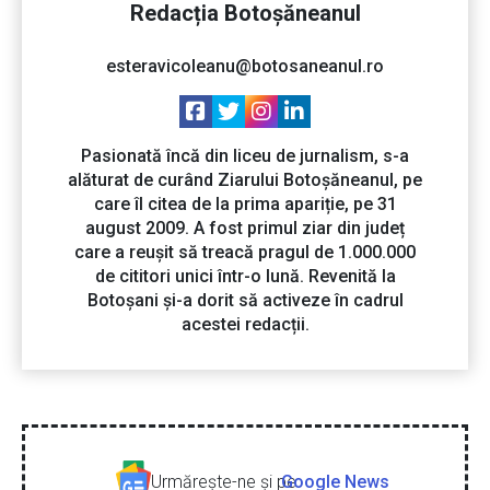
Redacția Botoșăneanul
esteravicoleanu@botosaneanul.ro
Pasionată încă din liceu de jurnalism, s-a
alăturat de curând Ziarului Botoșăneanul, pe
care îl citea de la prima apariție, pe 31
august 2009. A fost primul ziar din județ
care a reușit să treacă pragul de 1.000.000
de cititori unici într-o lună. Revenită la
Botoșani și-a dorit să activeze în cadrul
acestei redacții.
Urmăreşte-ne şi pe
Google News