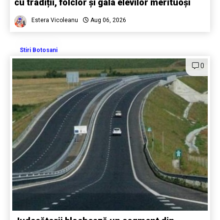
cu tradiții, folclor și gala elevilor merituoși
Estera Vicoleanu
Aug 06, 2026
Stiri Botosani
0