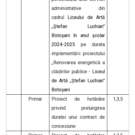
administrative din
cadrul
Liceului de Artă
,,Ştefan Luchian”
Botoşani în anul şcolar
2024-2025
pe durata
implementării proiectului
,,Renovarea energetică a
clădirilor publice -
Liceul
de Artă ,,Ştefan Luchian”
Botoşani
Primar
Proiect de hotărâre
1,3,5
privind prelungirea
duratei unui contract de
concesiune