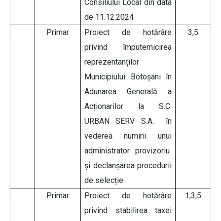
Consiliului Local din data
de 11.12.2024
Primar
Proiect de hotărâre
3,5
privind
împuternicirea
reprezentanților
Municipiului Botoșani în
Adunarea Generală a
Acționarilor la S.C.
URBAN SERV S.A. în
vederea numirii unui
administrator provizoriu
și declanșarea procedurii
de selecție
Primar
Proiect de hotărâre
1,3,5
privind stabilirea taxei