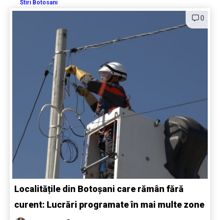
Stiri Botosani
0
Localitățile din Botoșani care rămân fără
curent: Lucrări programate în mai multe zone