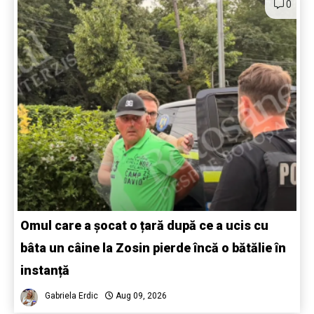
0
Omul care a șocat o țară după ce a ucis cu
bâta un câine la Zosin pierde încă o bătălie în
instanță
Gabriela Erdic
Aug 09, 2026