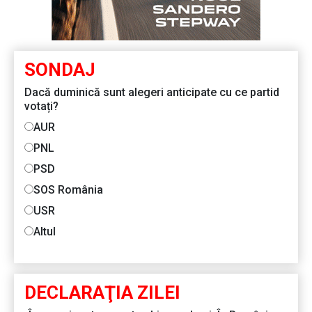
SONDAJ
Dacă duminică sunt alegeri anticipate cu ce partid
votați?
AUR
PNL
PSD
SOS România
USR
Altul
DECLARAŢIA ZILEI