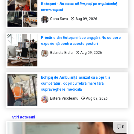
Botoșani
-
Nu cerem să fim puși pe un piedestal,
cerem respect
Oana Sava
Aug 09, 2026
Primărie din Botoșani face angajări: Nu se cere
experiență pentru aceste posturi
Gabriela Erdic
Aug 09, 2026
Echipaj de Ambulanță acuzat că a oprit la
cumpărături, copil cu febră mare fără
supraveghere medicală
Estera Vicoleanu
Aug 09, 2026
Stiri Botosani
0