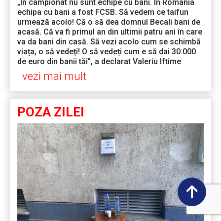
„În campionat nu sunt echipe cu bani. În România
echipa cu bani a fost FCSB. Să vedem ce taifun
urmează acolo! Că o să dea domnul Becali bani de
acasă. Că va fi primul an din ultimii patru ani în care
va da bani din casă. Să vezi acolo cum se schimbă
viața, o să vedeți! O să vedeți cum e să dai 30.000
de euro din banii tăi”, a declarat Valeriu Iftime
vezi mai mult
POZA ZILEI