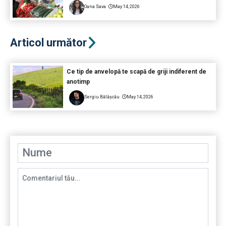
Oana Sava
May 14, 2026
Articol următor
Ce tip de anvelopă te scapă de griji indiferent de
anotimp
Sergiu Bălășcău
May 14, 2026