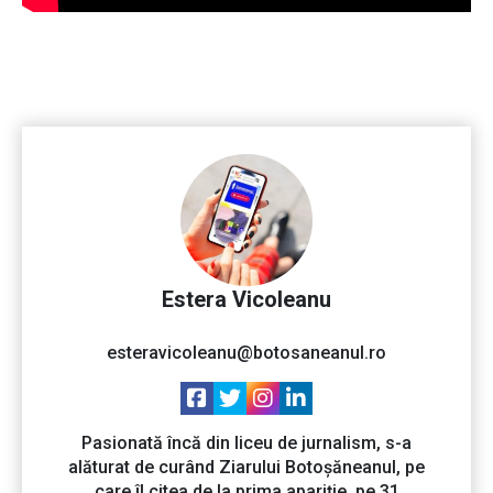
Estera Vicoleanu
esteravicoleanu@botosaneanul.ro
Pasionată încă din liceu de jurnalism, s-a
alăturat de curând Ziarului Botoșăneanul, pe
care îl citea de la prima apariție, pe 31