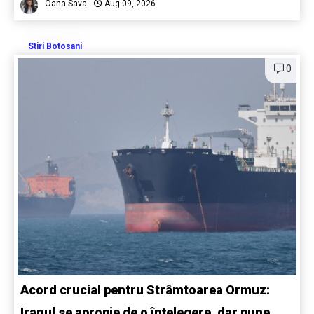
Oana Sava
Aug 09, 2026
Stiri Botosani
0
Acord crucial pentru Strâmtoarea Ormuz:
Iranul se apropie de o înțelegere, dar pune