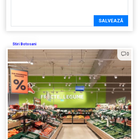
SALVEAZĂ
Stiri Botosani
0