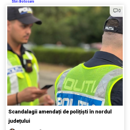
Stiri Botosani
0
Scandalagii amendați de polițiști în nordul
județului