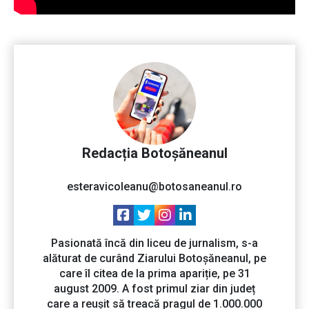
Redacția Botoșăneanul
esteravicoleanu@botosaneanul.ro
Pasionată încă din liceu de jurnalism, s-a
alăturat de curând Ziarului Botoșăneanul, pe
care îl citea de la prima apariție, pe 31
august 2009. A fost primul ziar din județ
care a reușit să treacă pragul de 1.000.000