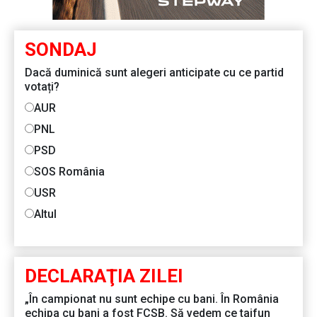
SONDAJ
Dacă duminică sunt alegeri anticipate cu ce partid
votați?
AUR
PNL
PSD
SOS România
USR
Altul
DECLARAŢIA ZILEI
„În campionat nu sunt echipe cu bani. În România
echipa cu bani a fost FCSB. Să vedem ce taifun