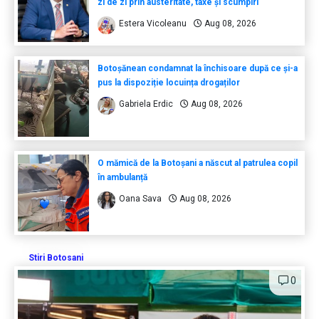
zi de zi prin austeritate, taxe și scumpiri
Estera Vicoleanu
Aug 08, 2026
Botoșănean condamnat la închisoare după ce și-a
pus la dispoziție locuința drogaților
Gabriela Erdic
Aug 08, 2026
O mămică de la Botoșani a născut al patrulea copil
în ambulanță
Oana Sava
Aug 08, 2026
Stiri Botosani
0