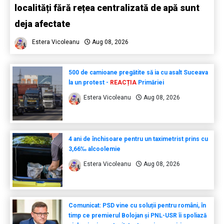
localități fără rețea centralizată de apă sunt
deja afectate
Estera Vicoleanu
Aug 08, 2026
500 de camioane pregătite să ia cu asalt Suceava
la un protest -
REACȚIA
Primăriei
Estera Vicoleanu
Aug 08, 2026
4 ani de închisoare pentru un taximetrist prins cu
3,66‰ alcoolemie
Estera Vicoleanu
Aug 08, 2026
Comunicat: PSD vine cu soluții pentru români, în
timp ce premierul Bolojan și PNL-USR îi spoliază