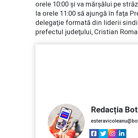
orele 10:00 şi va mărşălui pe străz
la orele 11:00 să ajungă în faţa Pr
delegaţie formată din liderii sindi
prefectul judeţului, Cristian Roma
Redacția Bo
esteravicoleanu@bo