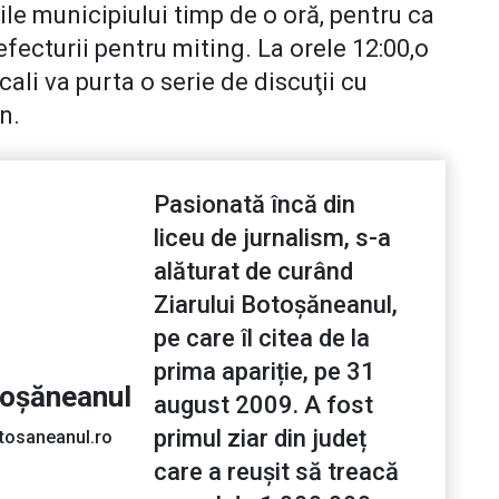
ile municipiului timp de o oră, pentru ca
efecturii pentru miting. La orele 12:00,o
cali va purta o serie de discuţii cu
n.
Pasionată încă din
liceu de jurnalism, s-a
alăturat de curând
Ziarului Botoșăneanul,
pe care îl citea de la
prima apariție, pe 31
toșăneanul
august 2009. A fost
primul ziar din județ
tosaneanul.ro
care a reușit să treacă