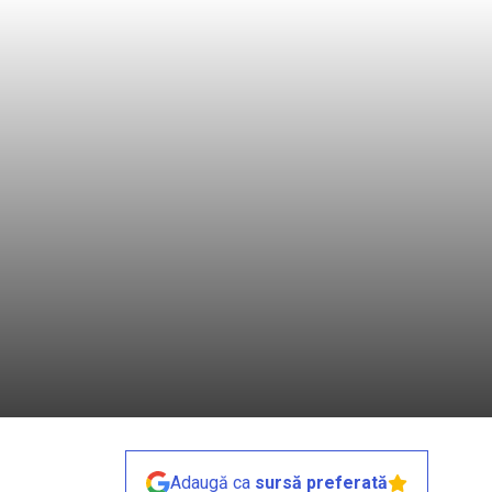
Adaugă ca
sursă preferată