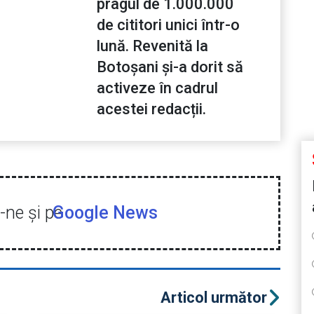
pragul de 1.000.000
de cititori unici într-o
lună. Revenită la
Botoșani și-a dorit să
activeze în cadrul
acestei redacții.
ne şi pe
Google News
Articol următor