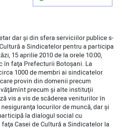
ar dar şi din sfera serviciilor publice s-
ultură a Sindicatelor pentru a participa
zi, 15 aprilie 2010 de la orele 10:00,
 în faţa Prefecturii Botoşani. La
 circa 1000 de membri ai sindicatelor
a, care provin din domenii precum
văţămînt precum şi alte instituţii
ă vis a vis de scăderea veniturilor în
i nesiguranţa locurilor de muncă, dar şi
articipă la dialogul social cu
 faţa Casei de Cultură a Sindicatelor la