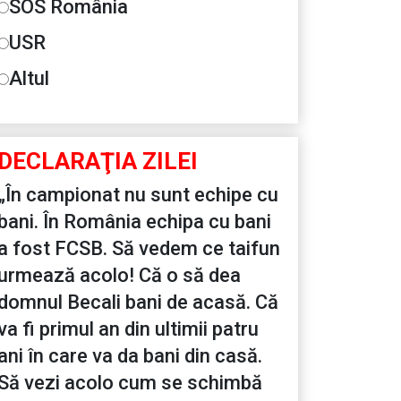
SOS România
USR
Altul
DECLARAŢIA ZILEI
„În campionat nu sunt echipe cu
bani. În România echipa cu bani
a fost FCSB. Să vedem ce taifun
urmează acolo! Că o să dea
domnul Becali bani de acasă. Că
va fi primul an din ultimii patru
ani în care va da bani din casă.
Să vezi acolo cum se schimbă