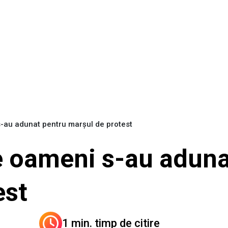
-au adunat pentru marşul de protest
 oameni s-au aduna
est
1 min. timp de citire