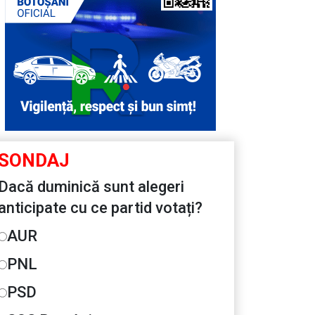
SONDAJ
Dacă duminică sunt alegeri
anticipate cu ce partid votați?
AUR
PNL
PSD