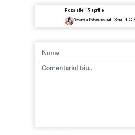
Poza zilei 15 aprilie
Redacția Botoșăneanul
Apr 14, 201