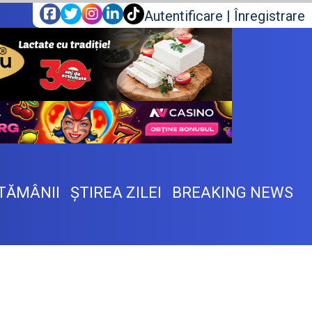
Autentificare
|
Înregistrare
TĂMÂNII
ŞTIREA ZILEI
BREAKING NEWS