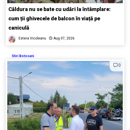
Căldura nu se bate cu udări la întâmplare:
cum ții ghivecele de balcon în viață pe
caniculă
Estera Vicoleanu
Aug 07, 2026
Stiri Botosani
0