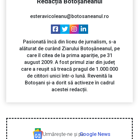
Redacția Botoșăneanul
esteravicoleanu@botosaneanul.ro
Pasionată încă din liceu de jurnalism, s-a
alăturat de curând Ziarului Botoșăneanul, pe
care îl citea de la prima apariție, pe 31
august 2009. A fost primul ziar din județ
care a reușit să treacă pragul de 1.000.000
de cititori unici într-o lună. Revenită la
Botoșani și-a dorit să activeze în cadrul
acestei redacții.
Urmăreşte-ne şi pe
Google News