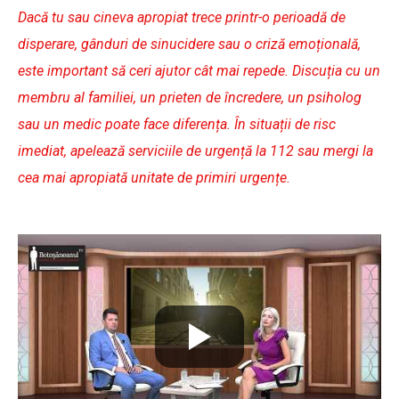
Dacă tu sau cineva apropiat trece printr-o perioadă de
disperare, gânduri de sinucidere sau o criză emoțională,
este important să ceri ajutor cât mai repede. Discuția cu un
membru al familiei, un prieten de încredere, un psiholog
sau un medic poate face diferența. În situații de risc
imediat, apelează serviciile de urgență la 112 sau mergi la
cea mai apropiată unitate de primiri urgențe.