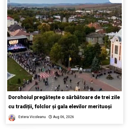
Dorohoiul pregătește o sărbătoare de trei zile
cu tradiții, folclor și gala elevilor merituoși
Estera Vicoleanu
Aug 06, 2026