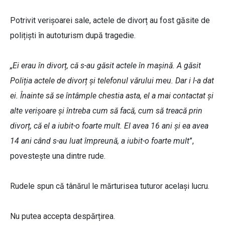
Potrivit verișoarei sale, actele de divorț au fost găsite de
polițiști în autoturism după tragedie.
„Ei erau în divorț, că s-au găsit actele în mașină. A găsit
Poliția actele de divorț și telefonul vărului meu. Dar i l-a dat
ei. Înainte să se întâmple chestia asta, el a mai contactat și
alte verișoare și întreba cum să facă, cum să treacă prin
divorț, că el a iubit-o foarte mult. El avea 16 ani și ea avea
14 ani când s-au luat împreună, a iubit-o foarte mult
”,
povestește una dintre rude.
Rudele spun că tânărul le mărturisea tuturor același lucru.
Nu putea accepta despărțirea.