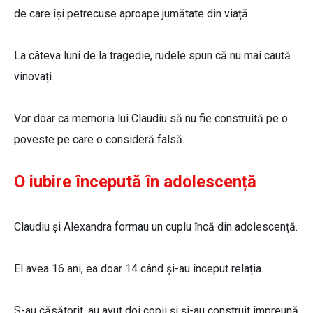
de care își petrecuse aproape jumătate din viață.
La câteva luni de la tragedie, rudele spun că nu mai caută
vinovați.
Vor doar ca memoria lui Claudiu să nu fie construită pe o
poveste pe care o consideră falsă.
O iubire începută în adolescență
Claudiu și Alexandra formau un cuplu încă din adolescență.
El avea 16 ani, ea doar 14 când și-au început relația.
S-au căsătorit, au avut doi copii și și-au construit împreună