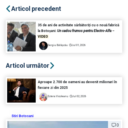
Articol precedent
35 de ani de activitate sărbătoriți cu o nouă fabrică
la Botoșani:
Un cadou frumos pentru Electro-Alfa
–
VIDEO
Sergiu Bălășcău
Jul 01, 2026
Articol următor
Aproape 2.700 de oameni au devenit milionari în
fiecare zi din 2025
Estera Vicoleanu
Jul 02, 2026
Stiri Botosani
0