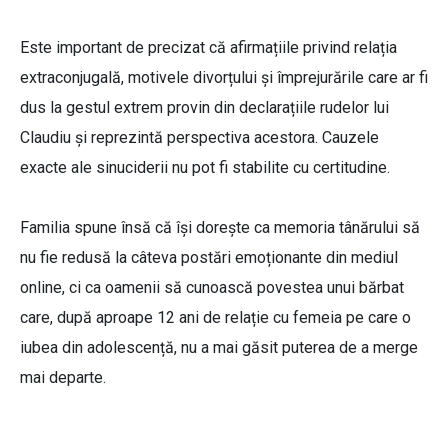
Este important de precizat că afirmațiile privind relația
extraconjugală, motivele divorțului și împrejurările care ar fi
dus la gestul extrem provin din declarațiile rudelor lui
Claudiu și reprezintă perspectiva acestora. Cauzele
exacte ale sinuciderii nu pot fi stabilite cu certitudine.
Familia spune însă că își dorește ca memoria tânărului să
nu fie redusă la câteva postări emoționante din mediul
online, ci ca oamenii să cunoască povestea unui bărbat
care, după aproape 12 ani de relație cu femeia pe care o
iubea din adolescență, nu a mai găsit puterea de a merge
mai departe.