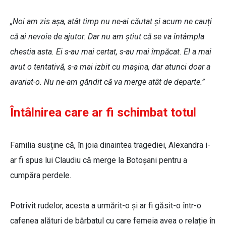
„Noi am zis așa, atât timp nu ne-ai căutat și acum ne cauți
că ai nevoie de ajutor. Dar nu am știut că se va întâmpla
chestia asta. Ei s-au mai certat, s-au mai împăcat. El a mai
avut o tentativă, s-a mai izbit cu mașina, dar atunci doar a
avariat-o. Nu ne-am gândit că va merge atât de departe.”
Întâlnirea care ar fi schimbat totul
Familia susține că, în joia dinaintea tragediei, Alexandra i-
ar fi spus lui Claudiu că merge la Botoșani pentru a
cumpăra perdele.
Potrivit rudelor, acesta a urmărit-o și ar fi găsit-o într-o
cafenea alături de bărbatul cu care femeia avea o relație în