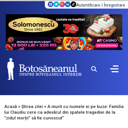
Autentificare
|
Înregistrare
Acasă
>
Știrea zilei
>
A murit cu numele ei pe buze: Familia
lui Claudiu cere ca adevărul din spatele tragediei de la
”zidul morții” să fie cunoscut”