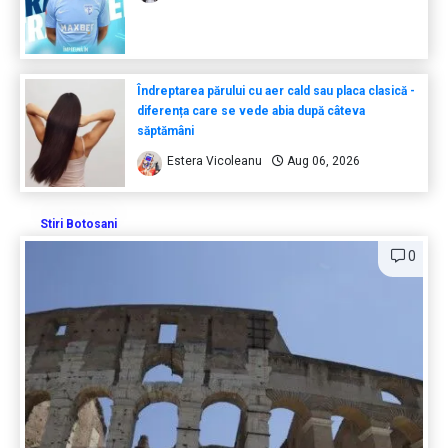
Îndreptarea părului cu aer cald sau placa clasică -
diferența care se vede abia după câteva
săptămâni
Estera Vicoleanu
Aug 06, 2026
Stiri Botosani
0