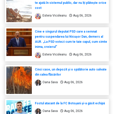
te ajută în sistemul public, dar nu îți plătește orice
cost
Estera Vicoleanu
Aug 06, 2026
Cine e singurul deputat PSD care a semnat
pentru suspendarea lui Nicușor Dan, demers al
AUR. „La PSD votezi cum te taie capul, cum simte
inima, creierul”
Estera Vicoleanu
Aug 06, 2026
Cinci case, un depozit și o spălătorie auto salvate
din calea flăcărilor
Oana Sava
Aug 06, 2026
Fostul atacant de la FC Botoșani și-a găsit echipă
Oana Sava
Aug 06, 2026