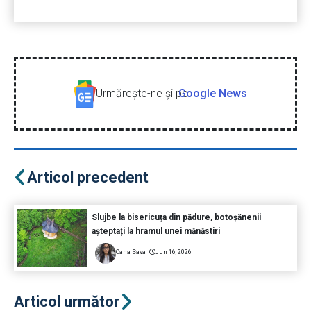
Urmăreşte-ne şi pe
Google News
Articol precedent
Slujbe la bisericuța din pădure, botoșănenii
așteptați la hramul unei mănăstiri
Oana Sava
Jun 16, 2026
Articol următor