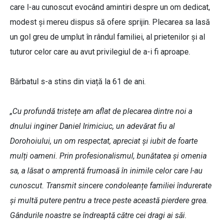
care l-au cunoscut evocând amintiri despre un om dedicat,
modest și mereu dispus să ofere sprijin. Plecarea sa lasă
un gol greu de umplut în rândul familiei, al prietenilor și al
tuturor celor care au avut privilegiul de a-i fi aproape.
Bărbatul s-a stins din viață la 61 de ani.
„Cu profundă tristețe am aflat de plecarea dintre noi a
dnului inginer Daniel Irimiciuc, un adevărat fiu al
Dorohoiului, un om respectat, apreciat și iubit de foarte
mulți oameni. Prin profesionalismul, bunătatea și omenia
sa, a lăsat o amprentă frumoasă în inimile celor care l-au
cunoscut. Transmit sincere condoleanțe familiei îndurerate
și multă putere pentru a trece peste această pierdere grea.
Gândurile noastre se îndreaptă către cei dragi ai săi.