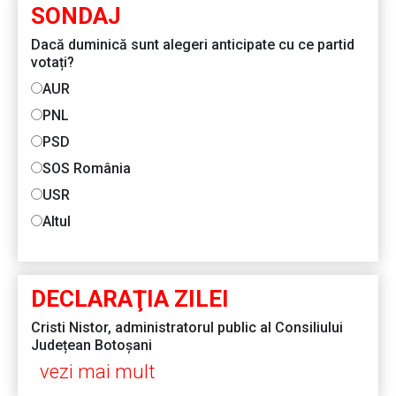
SONDAJ
Dacă duminică sunt alegeri anticipate cu ce partid
votați?
AUR
PNL
PSD
SOS România
USR
Altul
DECLARAŢIA ZILEI
Cristi Nistor, administratorul public al Consiliului
Județean Botoșani
vezi mai mult