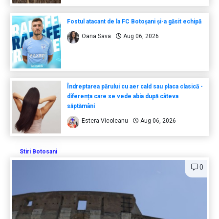
Fostul atacant de la FC Botoșani și-a găsit echipă
Oana Sava
Aug 06, 2026
Îndreptarea părului cu aer cald sau placa clasică -
diferența care se vede abia după câteva
săptămâni
Estera Vicoleanu
Aug 06, 2026
Stiri Botosani
0