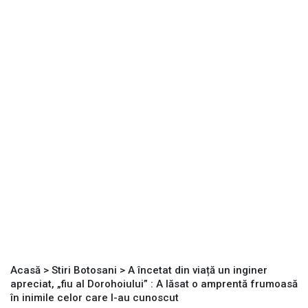
Acasă
>
Stiri Botosani
>
A încetat din viață un inginer
apreciat, „fiu al Dorohoiului” : A lăsat o amprentă frumoasă
în inimile celor care l-au cunoscut