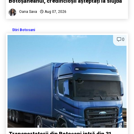
Botoșăneanul, credincioșii așteptați la slujbă
Oana Sava
Aug 07, 2026
Stiri Botosani
0
Transportatorii din Botoșani intră din 31