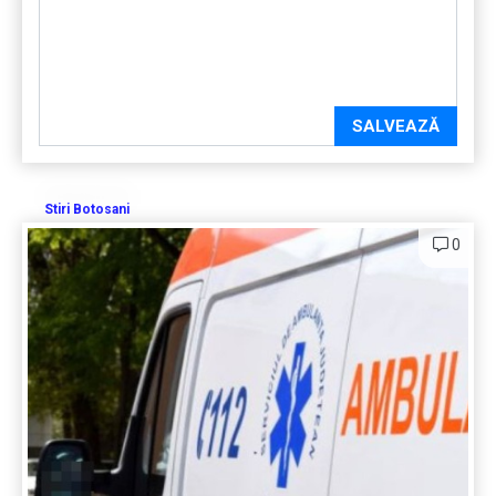
SALVEAZĂ
Stiri Botosani
0