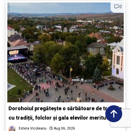
0
Dorohoiul pregătește o sărbătoare de trei zile
cu tradiții, folclor și gala elevilor merituoși
Estera Vicoleanu
Aug 06, 2026