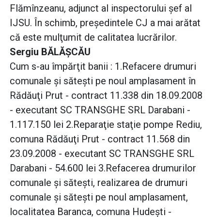
Flămînzeanu, adjunct al inspectorului şef al
IJSU. În schimb, preşedintele CJ a mai arătat
că este mulţumit de calitatea lucrărilor.
Sergiu BĂLĂŞCĂU
Cum s-au împărţit banii : 1.Refacere drumuri
comunale şi săteşti pe noul amplasament în
Rădăuţi Prut - contract 11.338 din 18.09.2008
- executant SC TRANSGHE SRL Darabani -
1.117.150 lei 2.Reparaţie staţie pompe Rediu,
comuna Rădăuţi Prut - contract 11.568 din
23.09.2008 - executant SC TRANSGHE SRL
Darabani - 54.600 lei 3.Refacerea drumurilor
comunale şi săteşti, realizarea de drumuri
comunale şi săteşti pe noul amplasament,
localitatea Baranca, comuna Hudeşti -