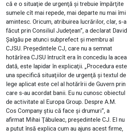
că e o situaţie de urgenţă şi trebuie împărţite
sumele cît mai repede, mai departe nu mai îmi
amintesc. Oricum, atribuirea lucrărilor, clar, s-a
făcut prin Consiliul Judeţean”, a declarat David
Şalgău pe atunci subprefect şi membru al
CJSU. Preşedintele CJ, care nu a semnat
hotărîrea CJSU întrucît era în concediu la acea
dată, este lapidar în explicaţii. „Procedura este
una specifică situaţiilor de urgenţă şi textul de
lege aplicat este cel al hotărîrii de Guvern prin
care s-au acordat banii. Eu nu cunosc obiectul
de activitate al Europa Group. Despre A.M.
Cos Company ştiu că face şi drumuri”, a
afirmat Mihai Ţâbuleac, preşedintele CJ. El nu
a putut însă explica cum au ajuns acest firme,