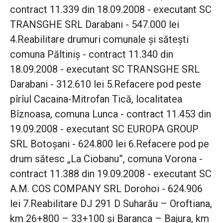
contract 11.339 din 18.09.2008 - executant SC
TRANSGHE SRL Darabani - 547.000 lei
4.Reabilitare drumuri comunale şi săteşti
comuna Păltiniş - contract 11.340 din
18.09.2008 - executant SC TRANSGHE SRL
Darabani - 312.610 lei 5.Refacere pod peste
pîrîul Cacaina-Mitrofan Tică, localitatea
Bîznoasa, comuna Lunca - contract 11.453 din
19.09.2008 - executant SC EUROPA GROUP
SRL Botoşani - 624.800 lei 6.Refacere pod pe
drum sătesc „La Ciobanu”, comuna Vorona -
contract 11.388 din 19.09.2008 - executant SC
A.M. COS COMPANY SRL Dorohoi - 624.906
lei 7.Reabilitare DJ 291 D Suharău – Oroftiana,
km 26+800 – 33+100 şi Baranca – Bajura, km