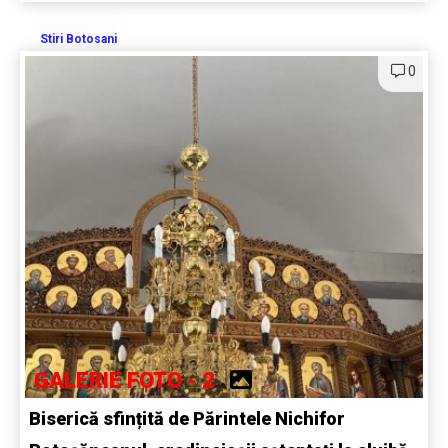
Stiri Botosani
0
GALERIE FOTO - 2
Biserică sfințită de Părintele Nichifor