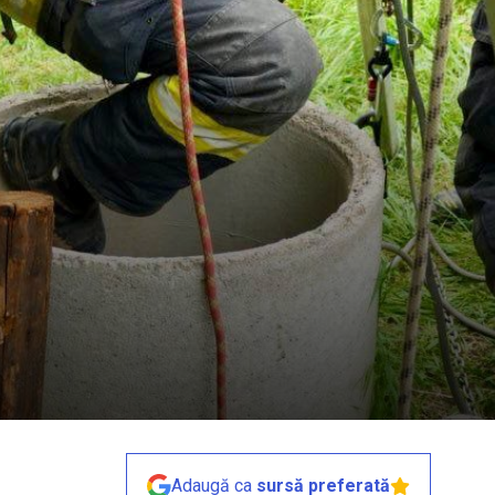
Adaugă ca
sursă preferată