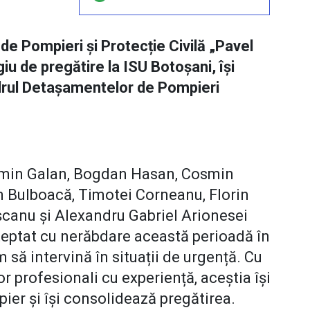
i de Pompieri și Protecție Civilă „Pavel
iu de pregătire la ISU Botoșani, își
drul Detașamentelor de Pompieri
smin Galan, Bogdan Hasan, Cosmin
n Bulboacă, Timotei Corneanu, Florin
canu și Alexandru Gabriel Arionesei
șteptat cu nerăbdare această perioadă în
 să intervină în situații de urgență
. Cu
or profesionali cu experiență, aceștia își
ier și își consolidează pregătirea.