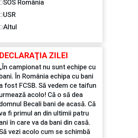
SOS România
USR
Altul
DECLARAŢIA ZILEI
„În campionat nu sunt echipe cu
bani. În România echipa cu bani
a fost FCSB. Să vedem ce taifun
urmează acolo! Că o să dea
domnul Becali bani de acasă. Că
va fi primul an din ultimii patru
ani în care va da bani din casă.
Să vezi acolo cum se schimbă