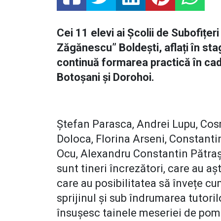
Cei 11 elevi ai Școlii de Subofițer
Zăgănescu” Boldești, aflați în stag
continuă formarea practică în ca
Botoșani și Dorohoi.
Ștefan Parasca, Andrei Lupu, Co
Doloca, Florina Arseni, Constanti
Ocu, Alexandru Constantin Pătraș
sunt tineri încrezători, care au a
care au posibilitatea să învețe
cum
sprijinul și sub îndrumarea tutoril
însușesc tainele meseriei de pomp