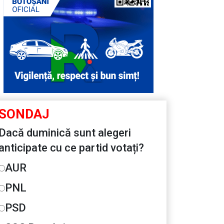
SONDAJ
Dacă duminică sunt alegeri
anticipate cu ce partid votați?
AUR
PNL
PSD