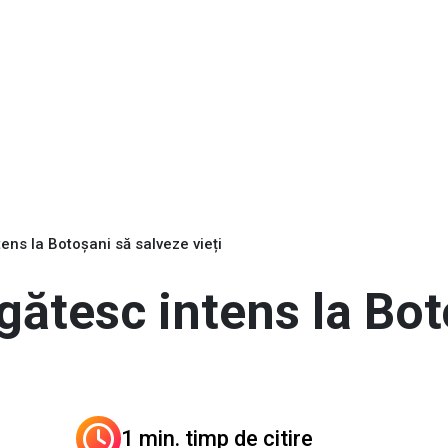
tens la Botoșani să salveze vieți
egătesc intens la Bo
1 min. timp de citire