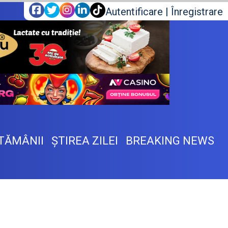
Autentificare
|
Înregistrare
TĂMÂNII
ŞTIREA ZILEI
BREAKING NEWS