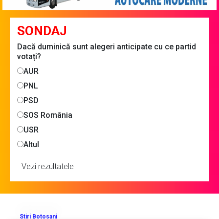
SONDAJ
Dacă duminică sunt alegeri anticipate cu ce partid
votați?
AUR
PNL
PSD
SOS România
USR
Altul
Vezi rezultatele
Stiri Botosani