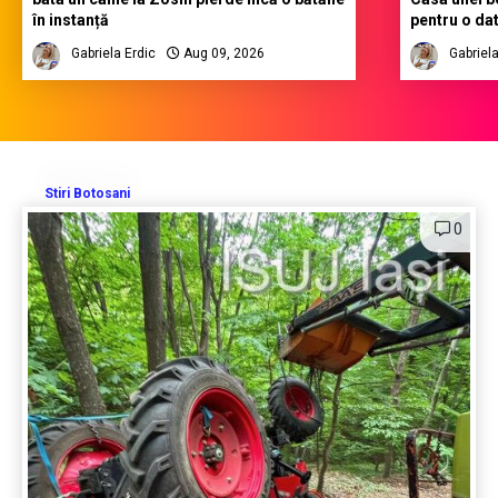
în instanță
pentru o da
Gabriela Erdic
Aug 09, 2026
Gabriela
Stiri Botosani
0