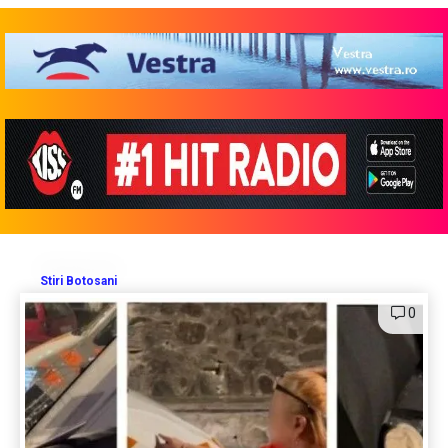
Stiri Botosani
0