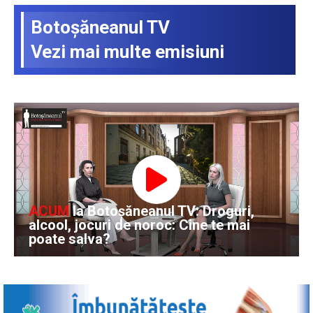
Botoşăneanul TV
Vezi mai multe emisiuni
ACUM
la Botoșăneanul TV: Droguri,
alcool, jocuri de noroc: Cine te mai
poate salva?