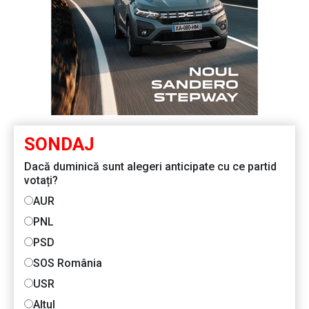
SONDAJ
Dacă duminică sunt alegeri anticipate cu ce partid
votați?
AUR
PNL
PSD
SOS România
USR
Altul