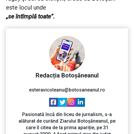
este locul unde
„se întîmplă toate”.
Redacția Botoșăneanul
esteravicoleanu@botosaneanul.ro
Pasionată încă din liceu de jurnalism, s-a
alăturat de curând Ziarului Botoșăneanul, pe
care îl citea de la prima apariție, pe 31