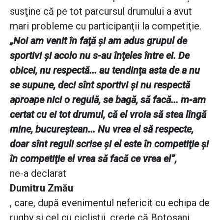
susţine că pe tot parcursul drumului a avut
mari probleme cu participanţii la competiţie.
„Noi am venit în faţă şi am adus grupul de
sportivi şi acolo nu s-au înţeles între ei. De
obicei, nu respectă... au tendinţa asta de a nu
se supune, deci sînt sportivi şi nu respectă
aproape nici o regulă, se bagă, să facă... m-am
certat cu ei tot drumul, că el vroia să stea lîngă
mine, bucureştean... Nu vrea el să respecte,
doar sînt reguli scrise şi el este în competiţie şi
în competiţie el vrea să facă ce vrea el”,
ne-a declarat
Dumitru Zmău
, care, după evenimentul nefericit cu echipa de
rugby şi cel cu cicliştii, crede că Botoşani