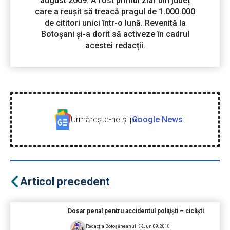
august 2009. A fost primul ziar din județ
care a reușit să treacă pragul de 1.000.000
de cititori unici într-o lună. Revenită la
Botoșani și-a dorit să activeze în cadrul
acestei redacții.
Urmăreşte-ne şi pe
Google News
Articol precedent
Dosar penal pentru accidentul poliţişti – ciclişti
Redacția Botoșăneanul
Jun 09, 2010