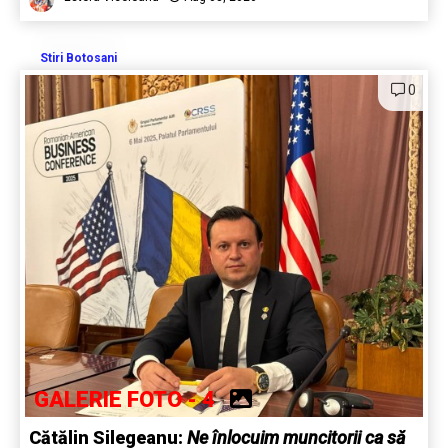
Stiri Botosani
0
GALERIE FOTO - 4
Cătălin Silegeanu:
Ne înlocuim muncitorii ca să