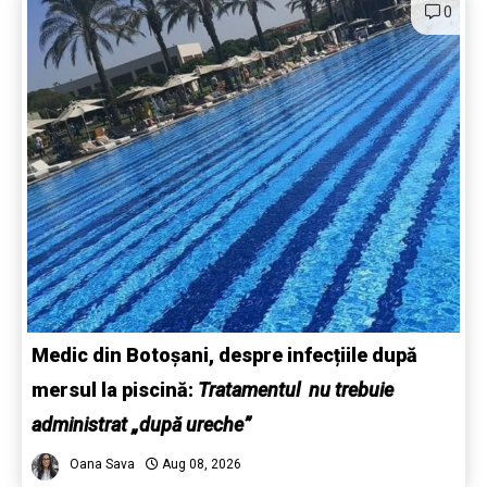
0
Medic din Botoșani, despre infecțiile după
mersul la piscină:
Tratamentul nu trebuie
administrat „după ureche”
Oana Sava
Aug 08, 2026