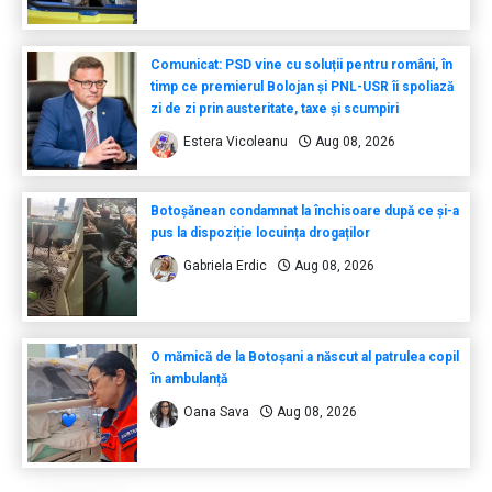
Comunicat: PSD vine cu soluții pentru români, în
timp ce premierul Bolojan și PNL-USR îi spoliază
zi de zi prin austeritate, taxe și scumpiri
Estera Vicoleanu
Aug 08, 2026
Botoșănean condamnat la închisoare după ce și-a
pus la dispoziție locuința drogaților
Gabriela Erdic
Aug 08, 2026
O mămică de la Botoșani a născut al patrulea copil
în ambulanță
Oana Sava
Aug 08, 2026