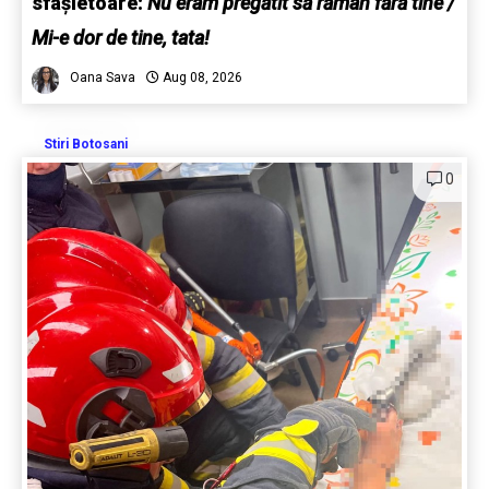
sfâșietoare:
Nu eram pregătit să rămân fără tine /
Mi-e dor de tine, tata!
Oana Sava
Aug 08, 2026
Stiri Botosani
0