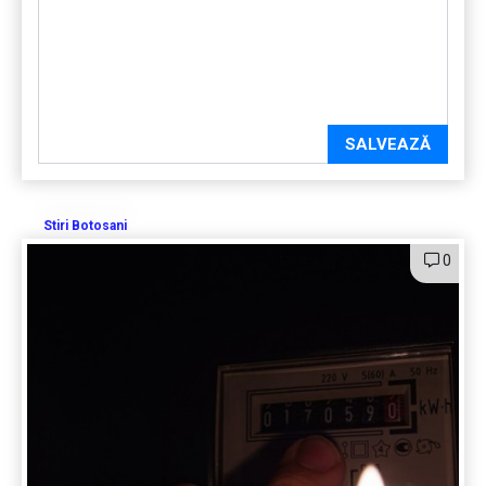
SALVEAZĂ
Stiri Botosani
0