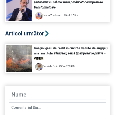
parteneriat cu cel mai mare producător european de
transformatoare
Estera Vicoleanu
Dec 07, 2025
Articol următor
Imagini greu de redat în cuvinte văzute de angajații
unei instituții:
Plângeau, adică țipau păsările prăjite
–
VIDEO
Gabriela Erdic
Dec 07, 2025