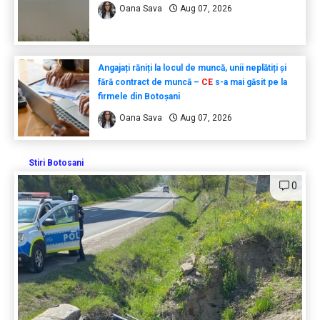
Oana Sava
Aug 07, 2026
Angajați răniți la locul de muncă, unii neplătiți și
fără contract de muncă –
CE
s-a mai găsit pe la
firmele din Botoșani
Oana Sava
Aug 07, 2026
Stiri Botosani
0