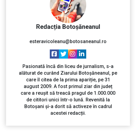
Redacția Botoșăneanul
esteravicoleanu@botosaneanul.ro
Pasionată încă din liceu de jurnalism, s-a
alăturat de curând Ziarului Botoșăneanul, pe
care îl citea de la prima apariție, pe 31
august 2009. A fost primul ziar din județ
care a reușit să treacă pragul de 1.000.000
de cititori unici într-o lună. Revenită la
Botoșani și-a dorit să activeze în cadrul
acestei redacții.