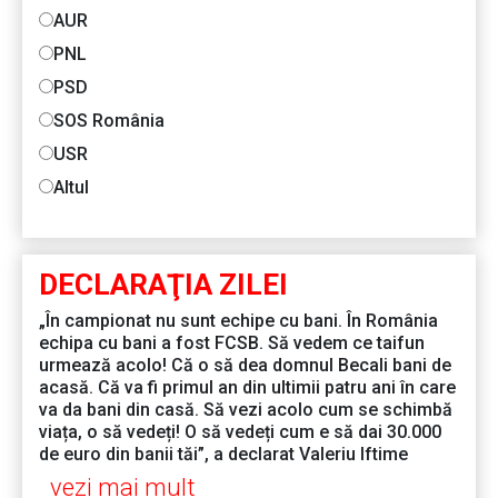
AUR
PNL
PSD
SOS România
USR
Altul
DECLARAŢIA ZILEI
„În campionat nu sunt echipe cu bani. În România
echipa cu bani a fost FCSB. Să vedem ce taifun
urmează acolo! Că o să dea domnul Becali bani de
acasă. Că va fi primul an din ultimii patru ani în care
va da bani din casă. Să vezi acolo cum se schimbă
viața, o să vedeți! O să vedeți cum e să dai 30.000
de euro din banii tăi”, a declarat Valeriu Iftime
vezi mai mult