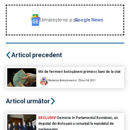
Urmăreşte-ne şi pe
Google News
Articol precedent
Mii de fermieri botoșăneni primesc bani de la stat
Redacția Botoșăneanul
Jan 04, 2021
Articol următor
EXCLUSIV!
Demisie în Parlamentul României, un
deputat din Botoșani a renunțat la mandatul de
parlamentar