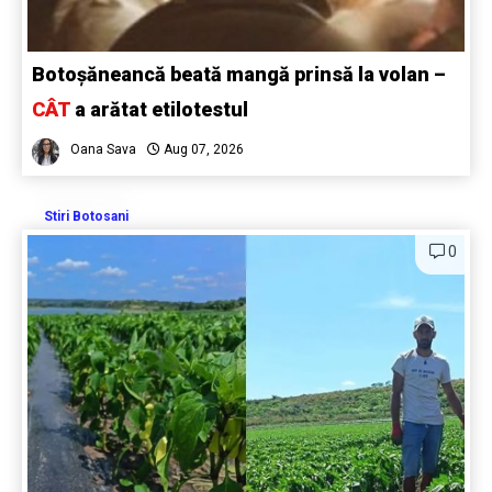
Botoșăneancă beată mangă prinsă la volan –
CÂT
a arătat etilotestul
Oana Sava
Aug 07, 2026
Stiri Botosani
0