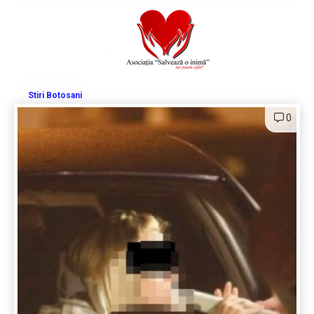
Stiri Botosani
0