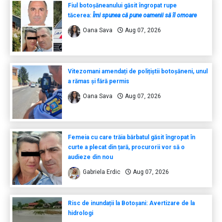
Fiul botoșăneanului găsit îngropat rupe
tăcerea:
Îmi spunea că pune oamenii să îl omoare
Oana Sava
Aug 07, 2026
Vitezomani amendați de polițiștii botoșăneni, unul
a rămas și fără permis
Oana Sava
Aug 07, 2026
Femeia cu care trăia bărbatul găsit îngropat în
curte a plecat din țară, procurorii vor să o
audieze din nou
Gabriela Erdic
Aug 07, 2026
Risc de inundații la Botoșani: Avertizare de la
hidrologi