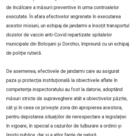
de încălcare a măsurii preventive în urma controalelor
executate. În afara efectivelor angrenate în executarea
acestor misiuni, un echipaj de jandarmi a însoțit transportul
dozelor de vaccin anti-Covid repartizate spitalelor
municipale din Botoșani și Dorohoi, împreună cu un echipaj
de poliție rutieră.
De asemenea, efectivele de jandarmi care au asigurat
paza și protecția instituțională la obiectivele aflate în
competența inspectoratului au fost la datorie, adoptând
măsuri stricte de supraveghere atât a obiectivelor păzite,
cât și în ceea ce privește zona din apropierea acestora,
pentru depistarea situațiilor de nerespectare a legislației
în vigoare, în special a cazurilor de tulburare a ordinii și
liniștii publice, dar și a altor fapte de natură