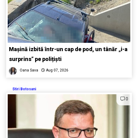
Mașină izbită într-un cap de pod, un tânăr „i-a
surprins” pe polițiști
Oana Sava
Aug 07, 2026
Stiri Botosani
0