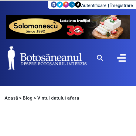
Autentificare
|
Înregistrare
Acasă
>
Blog
>
Vintul datului afara