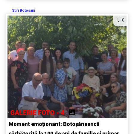
Stiri Botosani
0
GALERIE FOTO - 4
Moment emoționant: Botoșăneancă
sărbătorită la 100 de ani de familie și primar