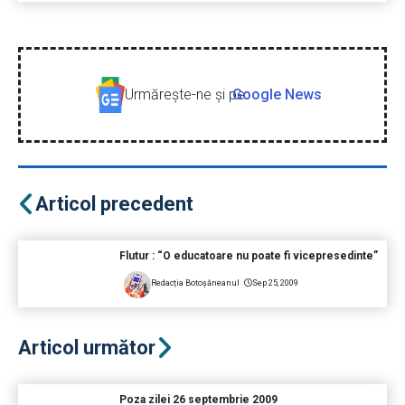
Urmăreşte-ne şi pe
Google News
Articol precedent
Flutur : “O educatoare nu poate fi vicepresedinte”
Redacția Botoșăneanul
Sep 25, 2009
Articol următor
Poza zilei 26 septembrie 2009