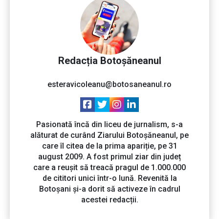
Redacția Botoșăneanul
esteravicoleanu@botosaneanul.ro
Pasionată încă din liceu de jurnalism, s-a
alăturat de curând Ziarului Botoșăneanul, pe
care îl citea de la prima apariție, pe 31
august 2009. A fost primul ziar din județ
care a reușit să treacă pragul de 1.000.000
de cititori unici într-o lună. Revenită la
Botoșani și-a dorit să activeze în cadrul
acestei redacții.