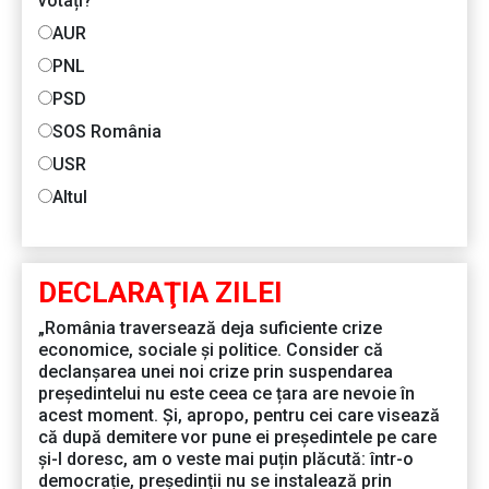
votați?
AUR
PNL
PSD
SOS România
USR
Altul
DECLARAŢIA ZILEI
„România traversează deja suficiente crize
economice, sociale și politice. Consider că
declanșarea unei noi crize prin suspendarea
președintelui nu este ceea ce țara are nevoie în
acest moment. Și, apropo, pentru cei care visează
că după demitere vor pune ei președintele pe care
și-l doresc, am o veste mai puțin plăcută: într-o
democrație, președinții nu se instalează prin