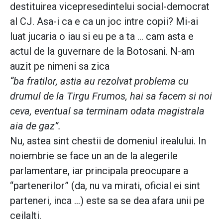
destituirea vicepresedintelui social-democrat
al CJ. Asa-i ca e ca un joc intre copii? Mi-ai
luat jucaria o iau si eu pe a ta … cam asta e
actul de la guvernare de la Botosani. N-am
auzit pe nimeni sa zica
“ba fratilor, astia au rezolvat problema cu
drumul de la Tirgu Frumos, hai sa facem si noi
ceva, eventual sa terminam odata magistrala
aia de gaz”.
Nu, astea sint chestii de domeniul irealului. In
noiembrie se face un an de la alegerile
parlamentare, iar principala preocupare a
“partenerilor” (da, nu va mirati, oficial ei sint
parteneri, inca …) este sa se dea afara unii pe
ceilalti.