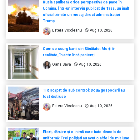
Rusia spulberă orice perspectivă de pace în
Ucraina. Într-un interviu publicat de Tass, un înalt
oficial trimite un mesaj direct administrației
Trump
Estera Vicoleanu
Aug 10, 2026
Cum se scurg banii din Sănătate: Morți în
realitate, în acte încă pacienți
Oana Sava
Aug 10, 2026
TIR scăpat de sub control: Două gospodării au
fost distruse
Estera Vicoleanu
Aug 10, 2026
Efort, dăruire și o inimă care bate dincolo de
uniformă: Trei polițiști au avut o altfel de misiune