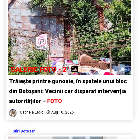
GALERIE FOTO - 2
Trăiește printre gunoaie, în spatele unui bloc
din Botoșani: Vecinii cer disperat intervenția
autorităților –
FOTO
Gabriela Erdic
Aug 10, 2026
Stiri Botosani