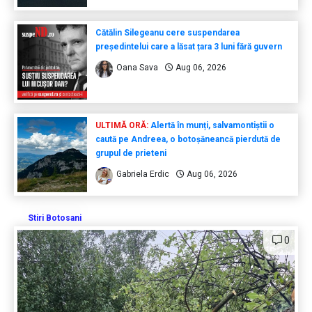
Cătălin Silegeanu cere suspendarea
președintelui care a lăsat țara 3 luni fără guvern
Oana Sava
Aug 06, 2026
ULTIMĂ ORĂ:
Alertă în munți, salvamontiștii o
caută pe Andreea, o botoșăneancă pierdută de
grupul de prieteni
Gabriela Erdic
Aug 06, 2026
Stiri Botosani
0