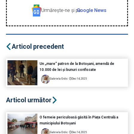
Urmăreşte-ne şi pe
Google News
Articol precedent
Un „mare” patron de la Botoșani, amendă de
10.000 de lei și bunuri confiscate
Gabriela Erdic
Dec 14, 2025
Articol următor
O femeie periculoasă găsită în Piața Centrală a
municipiului Botoșani
Gabriela Erdic
Dec 14, 2025