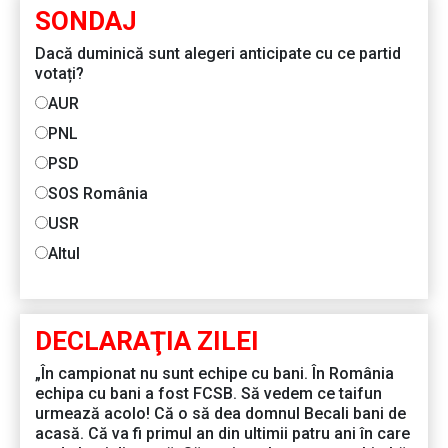
SONDAJ
Dacă duminică sunt alegeri anticipate cu ce partid
votați?
AUR
PNL
PSD
SOS România
USR
Altul
DECLARAŢIA ZILEI
„În campionat nu sunt echipe cu bani. În România
echipa cu bani a fost FCSB. Să vedem ce taifun
urmează acolo! Că o să dea domnul Becali bani de
acasă. Că va fi primul an din ultimii patru ani în care