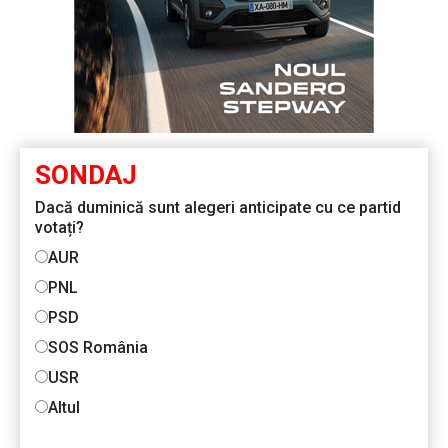
SONDAJ
Dacă duminică sunt alegeri anticipate cu ce partid
votați?
AUR
PNL
PSD
SOS România
USR
Altul