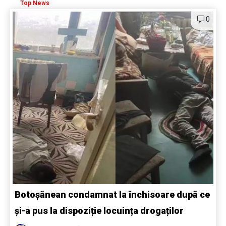
Top News
0
Botoșănean condamnat la închisoare după ce
și-a pus la dispoziție locuința drogaților