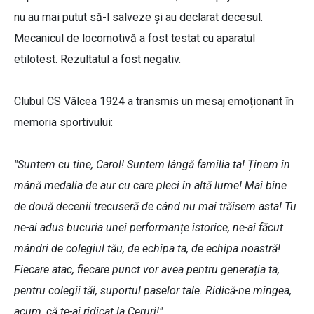
nu au mai putut să-l salveze și au declarat decesul.
Mecanicul de locomotivă a fost testat cu aparatul
etilotest. Rezultatul a fost negativ.
Clubul CS Vâlcea 1924 a transmis un mesaj emoționant în
memoria sportivului:
"Suntem cu tine, Carol! Suntem lângă familia ta! Ținem în
mână medalia de aur cu care pleci în altă lume! Mai bine
de două decenii trecuseră de când nu mai trăisem asta! Tu
ne-ai adus bucuria unei performanțe istorice, ne-ai făcut
mândri de colegiul tău, de echipa ta, de echipa noastră!
Fiecare atac, fiecare punct vor avea pentru generația ta,
pentru colegii tăi, suportul paselor tale. Ridică-ne mingea,
acum, că te-ai ridicat la Ceruri!"