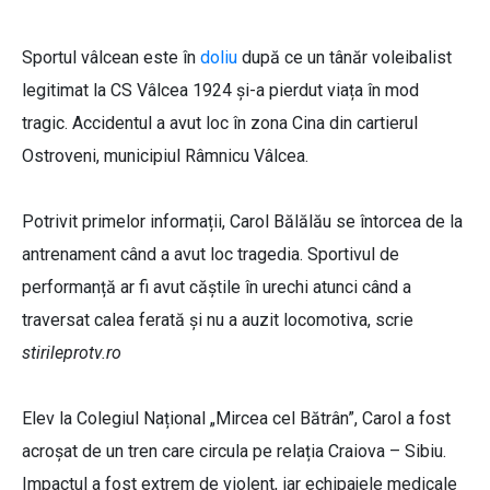
Sportul vâlcean este în
doliu
după ce un tânăr voleibalist
legitimat la CS Vâlcea 1924 și-a pierdut viața în mod
tragic. Accidentul a avut loc în zona Cina din cartierul
Ostroveni, municipiul Râmnicu Vâlcea.
Potrivit primelor informații, Carol Bălălău se întorcea de la
antrenament când a avut loc tragedia. Sportivul de
performanță ar fi avut căștile în urechi atunci când a
traversat calea ferată și nu a auzit locomotiva, scrie
stirileprotv.ro
Elev la Colegiul Național „Mircea cel Bătrân”, Carol a fost
acroșat de un tren care circula pe relația Craiova – Sibiu.
Impactul a fost extrem de violent, iar echipajele medicale