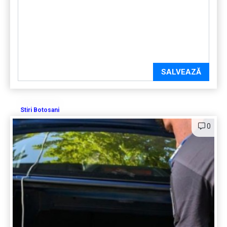
SALVEAZĂ
Stiri Botosani
0