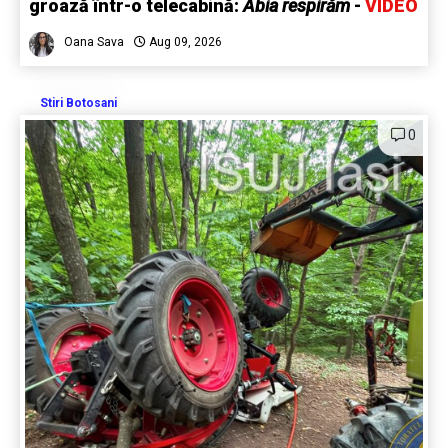
groază într-o telecabină:
Abia respirăm
-
VIDEO
Oana Sava
Aug 09, 2026
Stiri Botosani
0