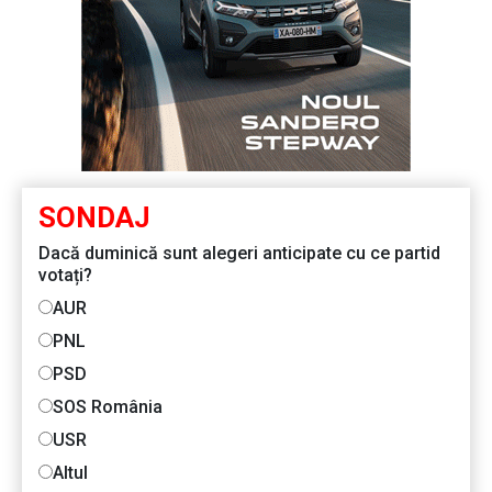
SONDAJ
Dacă duminică sunt alegeri anticipate cu ce partid
votați?
AUR
PNL
PSD
SOS România
USR
Altul