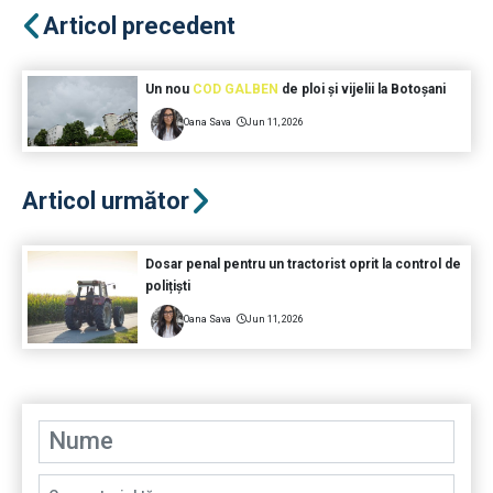
Articol precedent
Un nou
COD GALBEN
de ploi și vijelii la Botoșani
Oana Sava
Jun 11, 2026
Articol următor
Dosar penal pentru un tractorist oprit la control de
polițiști
Oana Sava
Jun 11, 2026