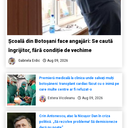
Școală din Botoșani face angajări: Se caută
îngrijitor, fără condiție de vechime
Gabriela Erdic
Aug 09, 2026
Premieră medicală la clinica unde salvați mulți
botoșăneni: transplant cardiac făcut cu o inimă pe
care multe centre ar fi refuzat-o
Estera Vicoleanu
Aug 09, 2026
Crin Antonescu, atac la Nicușor Dan în criza
politică. „Să rezolve problema! Să demisioneze
dacă nu poate”