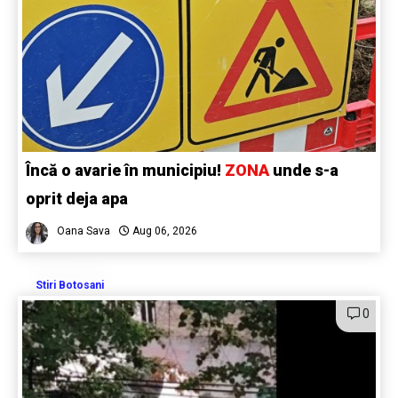
Încă o avarie în municipiu!
ZONA
unde s-a
oprit deja apa
Oana Sava
Aug 06, 2026
Stiri Botosani
0