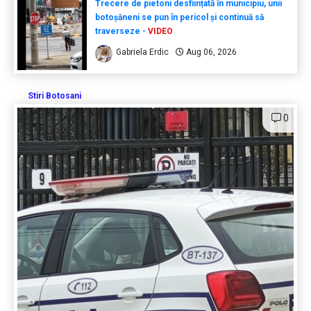
Trecere de pietoni desființată în municipiu, unii
botoșăneni se pun în pericol și continuă să
traverseze -
VIDEO
Gabriela Erdic
Aug 06, 2026
Stiri Botosani
0