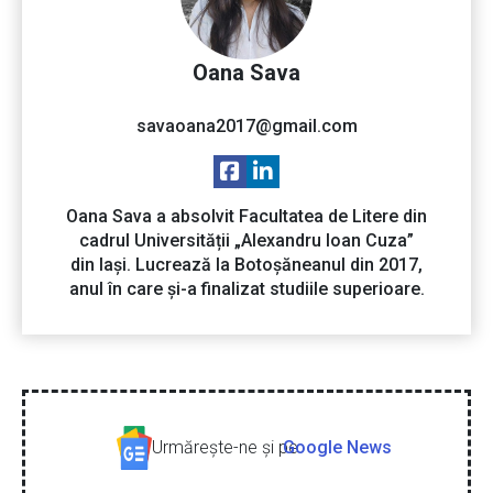
Oana Sava
savaoana2017@gmail.com
Oana Sava a absolvit Facultatea de Litere din
cadrul Universității „Alexandru Ioan Cuza”
din Iași. Lucrează la Botoșăneanul din 2017,
anul în care și-a finalizat studiile superioare.
Urmăreşte-ne şi pe
Google News