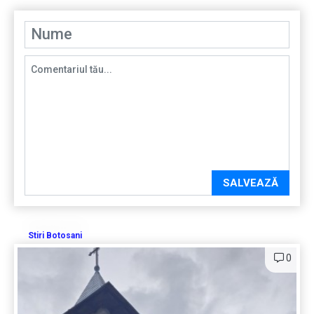
SALVEAZĂ
Stiri Botosani
0