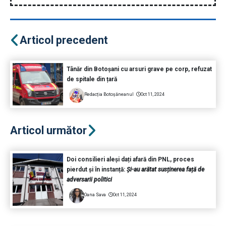
Articol precedent
Tânăr din Botoșani cu arsuri grave pe corp, refuzat
de spitale din țară
Redacția Botoșăneanul
Oct 11, 2024
Articol următor
Doi consilieri aleși dați afară din PNL, proces
pierdut și în instanță:
Și-au arătat susținerea față de
adversarii politici
Oana Sava
Oct 11, 2024