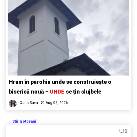
Hram în parohia unde se construiește o
biserică nouă –
UNDE
se țin slujbele
Oana Sava
Aug 06, 2026
Stiri Botosani
0