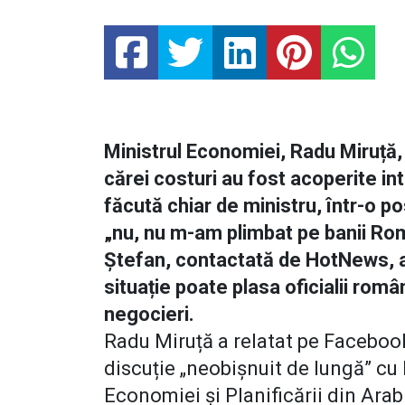
Ministrul Economiei, Radu Miruță, 
cărei costuri au fost acoperite in
făcută chiar de ministru, într-o 
„nu, nu m-am plimbat pe banii Rom
Ștefan, contactată de HotNews, a s
situație poate plasa oficialii român
negocieri.
Radu Miruță a relatat pe Facebook
discuție „neobișnuit de lungă” cu 
Economiei și Planificării din Arab