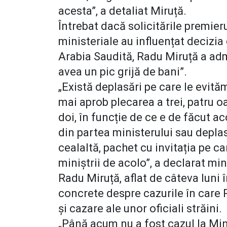
acesta”, a detaliat Miruță.
Întrebat dacă solicitările premieru
ministeriale au influențat decizia
Arabia Saudită, Radu Miruță a adm
avea un pic grijă de bani”.
„Există deplasări pe care le evită
mai aprob plecarea a trei, patru o
doi, în funcție de ce e de făcut ac
din partea ministerului sau deplas
cealaltă, pachet cu invitația pe ca
miniștrii de acolo”, a declarat mi
Radu Miruță, aflat de câteva luni î
concrete despre cazurile în care 
și cazare ale unor oficiali străini.
„Până acum nu a fost cazul la Min