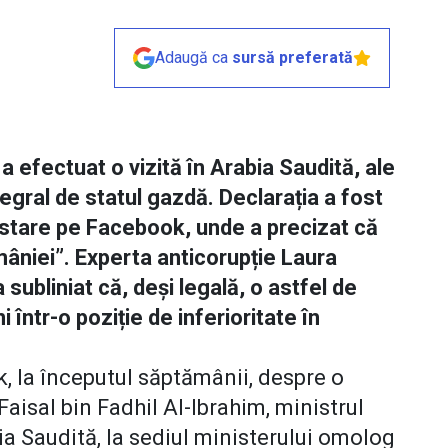
Adaugă ca
sursă preferată
a efectuat o vizită în Arabia Saudită, ale
tegral de statul gazdă. Declarația a fost
postare pe Facebook, unde a precizat că
âniei”. Experta anticorupție Laura
ubliniat că, deși legală, o astfel de
i într-o poziție de inferioritate în
, la începutul săptămânii, despre o
Faisal bin Fadhil Al-Ibrahim, ministrul
ia Saudită, la sediul ministerului omolog