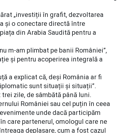
at „investiții în grafit, dezvoltarea
 și o conectare directă între
i piața din Arabia Saudită pentru a
, nu m-am plimbat pe banii României”,
ție și pentru acoperirea integrală a
 a explicat că, deși România ar fi
plomatic sunt situații și situații”.
 trei zile, de sâmbătă până luni.
ernului României sau cel puțin în ceea
la evenimente unde dacă participăm
i în care partenerul, omologul care ne
u întreaga deplasare, cum a fost cazul