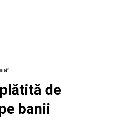
niei”
plătită de
pe banii