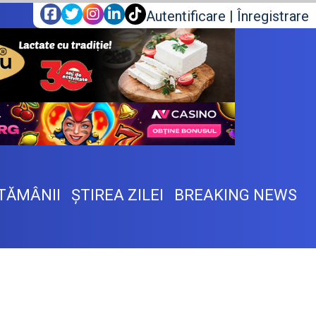
Autentificare
|
Înregistrare
TĂMÂNII
ŞTIREA ZILEI
BREAKING NEWS