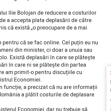
lui Ilie Bolojan de reducere a costurilor
 de a accepta plata deplasării de către
is că există „o preocupare de a mai
m pentru că se fac online. Cel puțin eu nu
ameni din minister, ci doar a unuia sau
olo. Există deplasări în care se plătește
ări în care ni se plătește din partea
re am primit-o pentru discuțiile cu
nistrul Economiei.
n funcție, a precizat că nu are informații
România a plătit costurile de deplasare
isterul Economiei, dar nu trebuie să