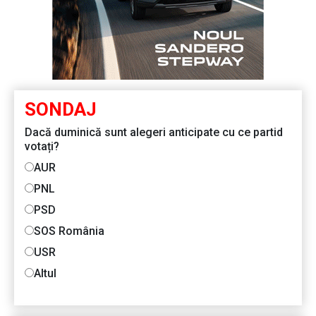
SONDAJ
Dacă duminică sunt alegeri anticipate cu ce partid
votați?
AUR
PNL
PSD
SOS România
USR
Altul