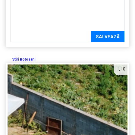
SALVEAZĂ
Stiri Botosani
0