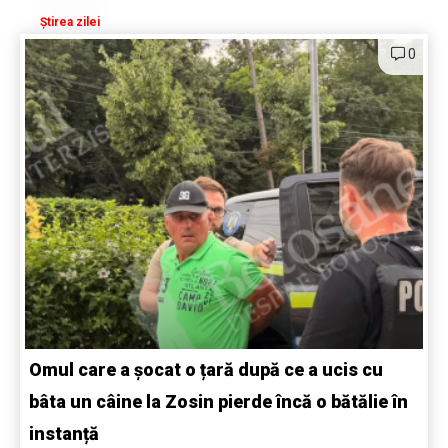
Știrea zilei
0
Omul care a șocat o țară după ce a ucis cu
bâta un câine la Zosin pierde încă o bătălie în
instanță