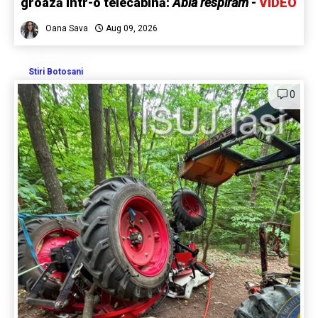
groază într-o telecabină:
Abia respirăm
-
VIDEO
Oana Sava
Aug 09, 2026
Stiri Botosani
0