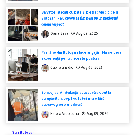
Salvatori atacați cu bâte și pietre: Medic de la
Botoșani
-
Nu cerem să fim puși pe un piedestal,
cerem respect
Oana Sava
Aug 09, 2026
Primărie din Botoșani face angajări: Nu se cere
experiență pentru aceste posturi
Gabriela Erdic
Aug 09, 2026
Echipaj de Ambulanță acuzat că a oprit la
cumpărături, copil cu febră mare fără
supraveghere medicală
Estera Vicoleanu
Aug 09, 2026
Stiri Botosani