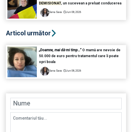
DEMISIONAT
, un sucevean a preluat conducerea
Oana Sava
Jun 08, 2026
Articol următor
„Doamne, mai dă-mi timp…”
O mamă are nevoie de
50.000 de euro pentru tratamentul care îi poate
opri boala
Oana Sava
Jun 08, 2026