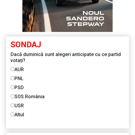
SONDAJ
Dacă duminică sunt alegeri anticipate cu ce partid
votați?
AUR
PNL
PSD
SOS România
USR
Altul