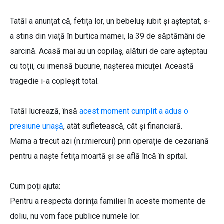
Tatăl a anunțat că, fetița lor, un bebeluș iubit și așteptat, s-
a stins din viață în burtica mamei, la 39 de săptămâni de
sarcină. Acasă mai au un copilaș, alături de care așteptau
cu toții, cu imensă bucurie, nașterea micuței. Această
tragedie i-a copleșit total.
Tatăl lucrează, însă
acest moment cumplit a adus o
presiune uriașă
, atât sufletească, cât și financiară.
Mama a trecut azi (n.r.miercuri) prin operație de cezariană
pentru a naște fetița moartă și se află încă în spital.
Cum poți ajuta:
Pentru a respecta dorința familiei în aceste momente de
doliu, nu vom face publice numele lor.