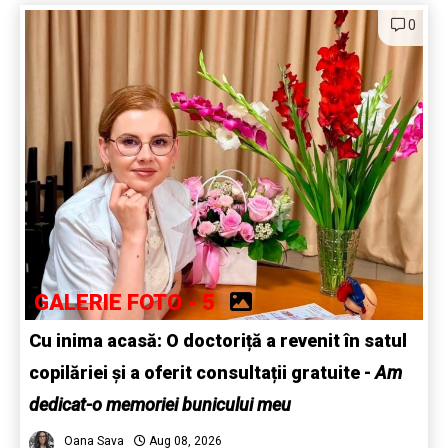
0
GALERIE FOTO - 5
Cu inima acasă: O doctoriță a revenit în satul
copilăriei și a oferit consultații gratuite -
Am
dedicat-o memoriei bunicului meu
Oana Sava
Aug 08, 2026