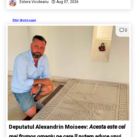
Estera Vicoleanu
Aug 07, 2026
Stiri Botosani
0
Deputatul Alexandrin Moiseev:
Acesta este cel
mai frumos omagiu pe care îl putem aduce unui