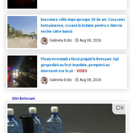
Executare silită după aproape 20 de ani: Casa unei
botoșănence, scoasă la licitație pentru o datorie
veche către bancă
Gabriela Erdic
Aug 08, 2026
Ploaia torențială a făcut prăpăd la Botoșani: Opt
gospodării au fost inundate, pompierii au
intervenit ore în șir -
VIDEO
Gabriela Erdic
Aug 08, 2026
Stiri Botosani
0