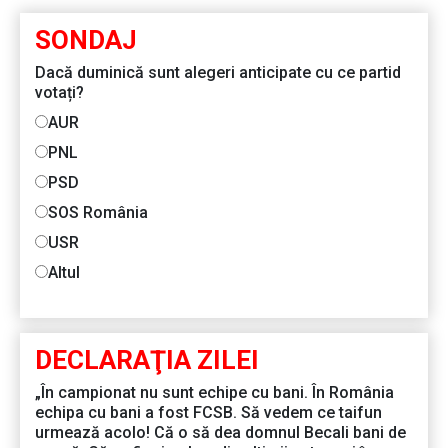
SONDAJ
Dacă duminică sunt alegeri anticipate cu ce partid
votați?
AUR
PNL
PSD
SOS România
USR
Altul
DECLARAŢIA ZILEI
„În campionat nu sunt echipe cu bani. În România
echipa cu bani a fost FCSB. Să vedem ce taifun
urmează acolo! Că o să dea domnul Becali bani de