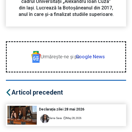
cadrul Universității „Alexandru Ioan Cuza”
din Iași. Lucrează la Botoșăneanul din 2017,
anul în care și-a finalizat studiile superioare.
Urmăreşte-ne şi pe
Google News
Articol precedent
Declarația zilei 28 mai 2026
Oana Sava
May 28, 2026