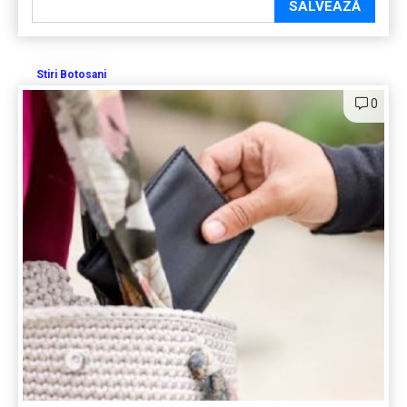
SALVEAZĂ
Stiri Botosani
0