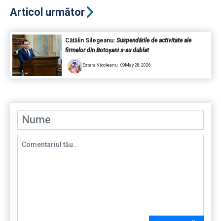
Articol următor
Cătălin Silegeanu:
Suspendările de activitate ale
firmelor din Botoșani s-au dublat
Estera Vicoleanu
May 28, 2026