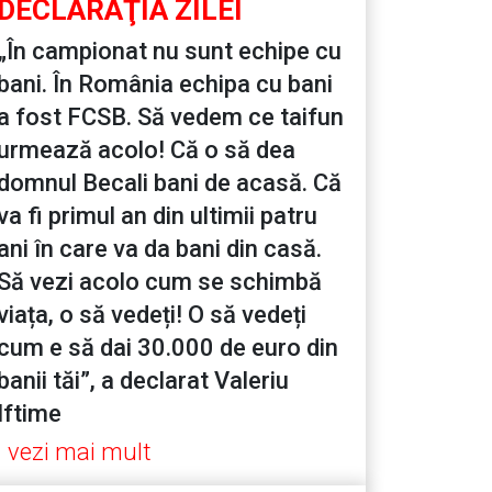
DECLARAŢIA ZILEI
„În campionat nu sunt echipe cu
bani. În România echipa cu bani
a fost FCSB. Să vedem ce taifun
urmează acolo! Că o să dea
domnul Becali bani de acasă. Că
va fi primul an din ultimii patru
ani în care va da bani din casă.
Să vezi acolo cum se schimbă
viața, o să vedeți! O să vedeți
cum e să dai 30.000 de euro din
banii tăi”, a declarat Valeriu
Iftime
vezi mai mult