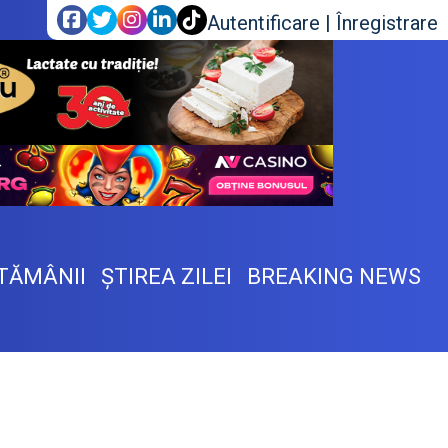
Autentificare
|
Înregistrare
TĂMÂNII
ŞTIREA ZILEI
BREAKING NEWS